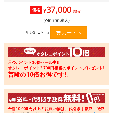
37,000
¥
価格
（税抜）
税込)
(¥
40,700
点
注文数
只今ポイント10倍セール中!!!
オタレコポイント
3,700
円相当のポイントプレゼント!
普段の10倍お得です!!
合計10,000円以上のお買い物は、代引き手数料、送料