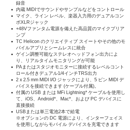
録音
内蔵 MIDIでサウンドやサンプルなどをコントロール
マイク、ライン レベル、楽器入力用のデュアルコン
ボXLRジャック
+48Vファンタム電源を備えた高品質のマイクプリア
ンプ
TC Helicon のクリエイティブ スイートやその他のモ
バイルアプリとシームレスに統合
ゲイン調整可能なステレオヘッドフォン出力によ
り、リアルタイムモニタリングが可能
PAまたはスタジオモニターに接続するレベルコント
ロール付きデュアル1/4インチTRS出力
2 x 2.5 mm MIDI I/O ジャックにより、5 ピン MIDI デ
バイスを接続できます (ケーブル付属)。
付属の USB または MFi Lightning* ケーブルを使用し
て、iOS、Android*、Mac*、および PC デバイスに
直接接続
USBまたは単三電池2本で給電
※オプションの DC 電源により、インターフェイス
を使用しながらモバイル デバイスを充電できます