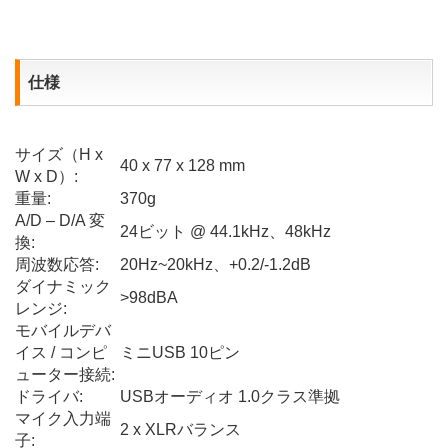
仕様
サイズ（H x
40 x 77 x 128 mm
W x D）:
重量:
370g
A/D – D/A 変
24ビット @ 44.1kHz、48kHz
換:
周波数応答:
20Hz~20kHz、+0.2/-1.2dB
ダイナミック
>98dBA
レンジ:
モバイルデバ
イス / コンピ
ミニUSB 10ピン
ューター接続:
ドライバ:
USBオーディオ 1.0クラス準拠
マイク入力端
2 x XLRバランス
子: