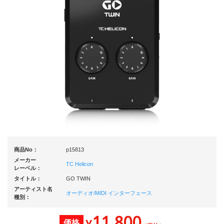
商品No：
p15813
メーカー
TC Helicon
レーベル：
タイトル：
GO TWIN
アーティスト名
オーディオ/MIDI インターフェース
種別：
11,800
価格