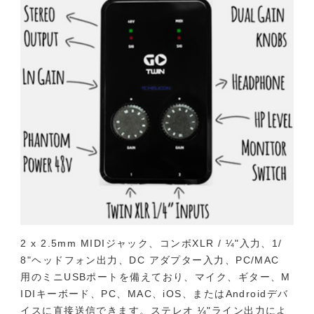
2 x 2.5mm MIDIジャック、コンボXLR / ¼"入力、1/
8"ヘッドフォン出力、DC アダプター入力、PC/MAC
用のミニUSBポートを備えており、マイク、ギター、M
IDIキーボード、PC、MAC、iOS、またはAndroidデバ
イスに直接送信できます。ステレオ ¼"ライン出力によ