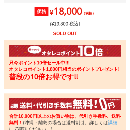
18,000
¥
価格
（税抜）
税込)
(¥
19,800
SOLD OUT
只今ポイント10倍セール中!!!
オタレコポイント
1,800
円相当のポイントプレゼント!
普段の10倍お得です!!
合計10,000円以上のお買い物は、代引き手数料、送料
無料！
(沖縄・離島の場合は送料割引。詳しくは
詳細
にて確認ください。)