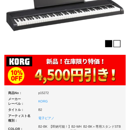
商品No：
p15272
メーカー
KORG
レーベル：
タイトル：
B2
アーティスト名
電子ピアノ
種別：
B2-BK 【即納可能！】B2-WH B2-BK＋専用スタンドSTB
COLOR：