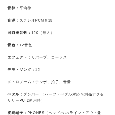
音律：
平均律
音源：
ステレオPCM音源
同時発音数：
120（最大）
音色：
12音色
エフェクト：
リバーブ、コーラス
デモ・ソング：
12
メトロノーム：
テンポ、拍子、音量
ペダル：
ダンパー （ハーフ・ペダル対応※別売アクセ
サリーPU-2使用時）
接続端子：
PHONES（ヘッドホン/ライン・アウト兼