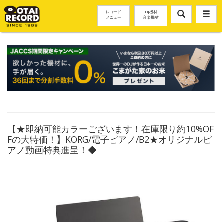
レコード
DJ機材
メニュー
音楽機材
【★即納可能カラーございます！在庫限り約10%OF
Fの大特価！】KORG/電子ピアノ/B2★オリジナルピ
アノ動画特典進呈！◆