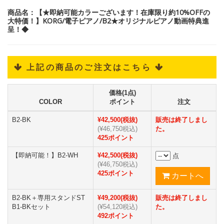
商品名：【★即納可能カラーございます！在庫限り約10%OFFの
大特価！】KORG/電子ピアノ/B2★オリジナルピアノ動画特典進
呈！◆
 上記の商品のご注文はこちら 
価格(1点)
COLOR
ポイント
注文
B2-BK
¥42,500(税抜)
販売は終了しまし
(¥46,750税込)
た。
425ポイント
【即納可能！】B2-WH
¥42,500(税抜)
点
(¥46,750税込)
425ポイント
B2-BK＋専用スタンドST
¥49,200(税抜)
販売は終了しまし
B1-BKセット
(¥54,120税込)
た。
492ポイント