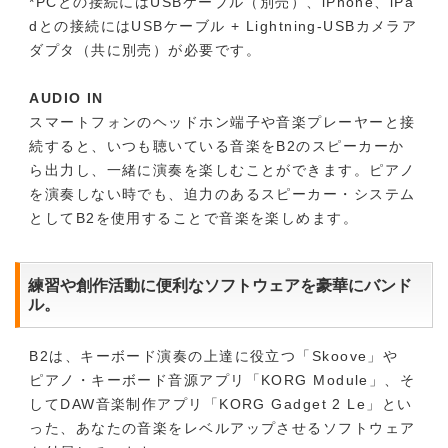
*PCとの接続にはUSBケーブル（別売）、iPhone、iPa
dとの接続にはUSBケーブル + Lightning-USBカメラア
ダプタ（共に別売）が必要です。
AUDIO IN
スマートフォンのヘッドホン端子や音楽プレーヤーと接
続すると、いつも聴いている音楽をB2のスピーカーか
ら出力し、一緒に演奏を楽しむことができます。ピアノ
を演奏しない時でも、迫力のあるスピーカー・システム
としてB2を使用することで音楽を楽しめます。
練習や創作活動に便利なソフトウェアを豪華にバンド
ル。
B2は、キーボード演奏の上達に役立つ「Skoove」や
ピアノ・キーボード音源アプリ「KORG Module」、そ
してDAW音楽制作アプリ「KORG Gadget 2 Le」とい
った、あなたの音楽をレベルアップさせるソフトウェア