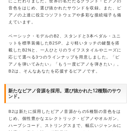
にこだわりました。世界の名だたるグランド・ピアノの
音色をはじめ、選び抜かれたサウンドを収録。また、ピ
アノの上達に役立つソフトウェアや多彩な接続端子も備
えています。
ベーシック・モデルのB2、スタンドと3本ペダル・ユニ
ットを標準装備したB2SP、より軽いタッチの鍵盤を搭
載したB2Nと、一人ひとりのライフスタイルやニーズに
応じて選べる3つのラインナップを用意しました。「ピ
アノを弾いてみたい」「もう一度ピアノを弾きたい」。
B2は、そんなあなたを応援するピアノです。
新たなピアノ音源を採用。選び抜かれた12種類のサウ
ンド。
B2は新たに採用したピアノ音源からの5種類の音色をは
じめ、個性豊かなエレクトリック・ピアノやオルガン、
ハープシコード、ストリングスまで、幅広いジャンルに