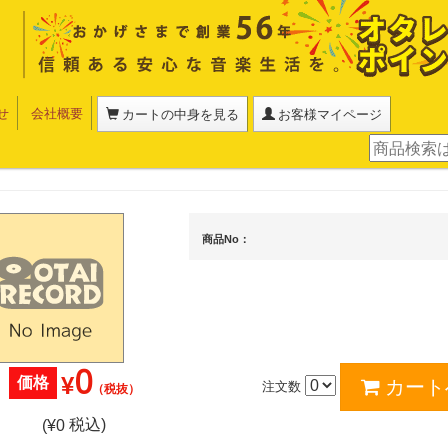
せ
会社概要
カートの中身を見る
お客様マイページ
商品No：
0
¥
価格
注文数
（税抜）
税込)
(¥
0