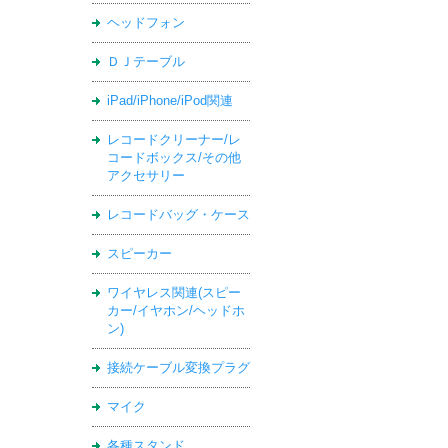
ヘッドフォン
ＤＪテーブル
iPad/iPhone/iPod関連
レコードクリーナー/レ
コードボックス/その他
アクセサリー
レコードバッグ・ケース
スピーカー
ワイヤレス関連(スピー
カー/イヤホン/ヘッドホ
ン)
接続ケーブル変換プラグ
マイク
各種スタンド