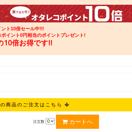
ント10倍セール中!!!
コポイント
0
円相当のポイントプレゼント!
10倍お得です!!
記の商品のご注文はこちら 
注文数