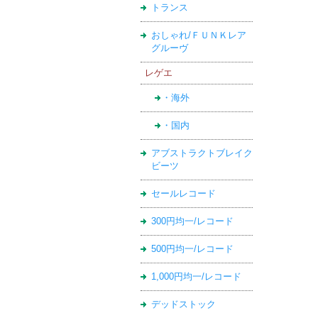
トランス
おしゃれ/ＦＵＮＫレア
グルーヴ
レゲエ
・海外
・国内
アブストラクトブレイク
ビーツ
セールレコード
300円均一/レコード
500円均一/レコード
1,000円均一/レコード
デッドストック