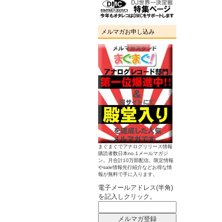
メルマガお申し込み
まぐまぐでアナログリリース情報
購読者数日本no.1メールマガジ
ン。月合計10万部配信。限定情報
やsale情報先行紹介などお得な情
報が無料で手に入ります。
電子メールアドレス(半角)
を記入しクリック。