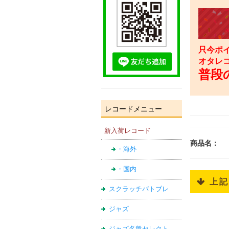
只今ポイ
オタレ
普段の
レコードメニュー
新入荷レコード
商品名：
・海外
・国内
 上
スクラッチバトブレ
ジャズ
ジャズ名盤セレクト