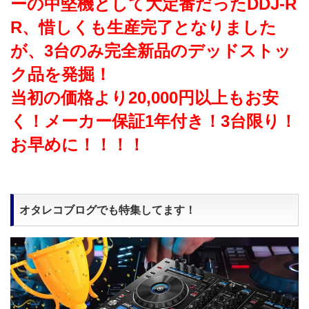
ーの中堅機として大定番だったDDJ-R
R、惜しくも生産完了となりました
が、3台のみ完全新品のデッドストッ
ク品を発掘！
当初の価格より20,000円以上もお安
く！メーカー保証1年付き！3台限り！
お早めに！！！！
オタレコブログでも特集してます！