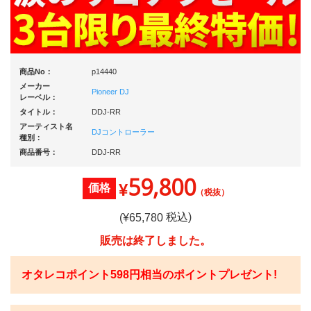
商品No：
p14440
メーカー
Pioneer DJ
レーベル：
タイトル：
DDJ-RR
アーティスト名
DJコントローラー
種別：
商品番号：
DDJ-RR
59,800
¥
価格
（税抜）
税込)
(¥
65,780
販売は終了しました。
オタレコポイント
598
円相当のポイントプレゼント!