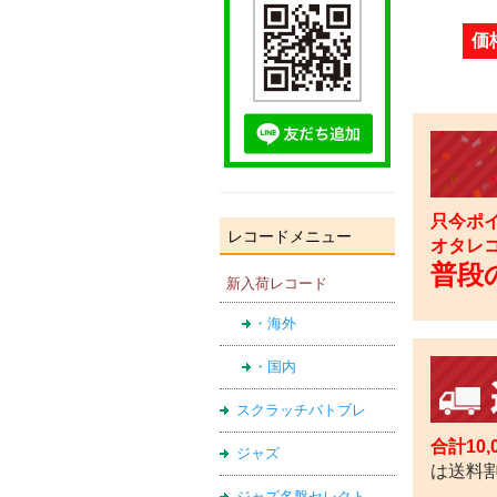
価
只今ポイ
レコードメニュー
オタレ
普段の
新入荷レコード
・海外
・国内
スクラッチバトブレ
合計10
ジャズ
は送料
ジャズ名盤セレクト