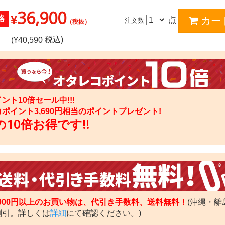
36,900
¥
格
点
注文数
（税抜）
税込)
(¥
40,590
ント10倍セール中!!!
コポイント
3,690
円相当のポイントプレゼント!
10倍お得です!!
,000円以上のお買い物は、代引き手数料、送料無料！
(沖縄・離
割引。詳しくは
詳細
にて確認ください。)