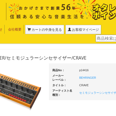
せ
会社概要
カートの中身を見る
お客様マイページ
NGER/セミモジュラーシンセサイザー/CRAVE
商品No：
p14416
メーカー
BEHRINGER
レーベル：
タイトル：
CRAVE
アーティスト名
セミモジュラーシンセサイ
種別：