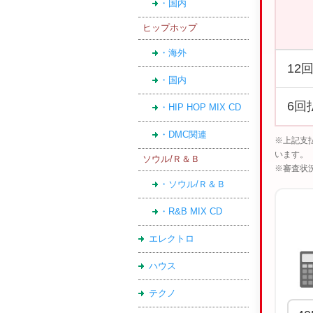
・国内
ヒップホップ
・海外
12
・国内
6回
・HIP HOP MIX CD
・DMC関連
※上記支
います。
ソウル/Ｒ＆Ｂ
※審査状
・ソウル/Ｒ＆Ｂ
・R&B MIX CD
エレクトロ
ハウス
テクノ