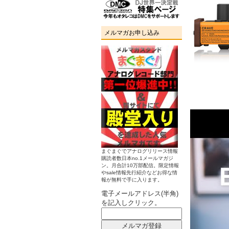
メルマガお申し込み
まぐまぐでアナログリリース情報
購読者数日本no.1メールマガジ
ン。月合計10万部配信。限定情報
やsale情報先行紹介などお得な情
報が無料で手に入ります。
電子メールアドレス(半角)
を記入しクリック。