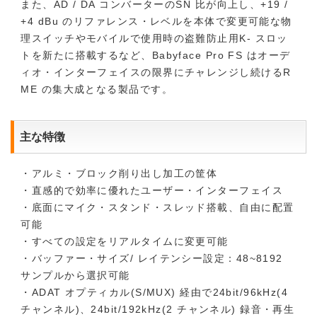
また、AD / DA コンバーターのSN 比が向上し、+19 /
+4 dBu のリファレンス・レベルを本体で変更可能な物
理スイッチやモバイルで使用時の盗難防止用K- スロッ
トを新たに搭載するなど、Babyface Pro FS はオーデ
ィオ・インターフェイスの限界にチャレンジし続けるR
ME の集大成となる製品です。
主な特徴
・アルミ・ブロック削り出し加工の筐体
・直感的で効率に優れたユーザー・インターフェイス
・底面にマイク・スタンド・スレッド搭載、自由に配置
可能
・すべての設定をリアルタイムに変更可能
・バッファー・サイズ/ レイテンシー設定：48~8192
サンプルから選択可能
・ADAT オプティカル(S/MUX) 経由で24bit/96kHz(4
チャンネル)、24bit/192kHz(2 チャンネル) 録音・再生