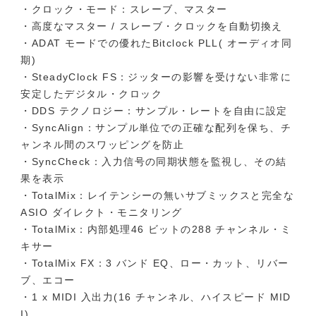
・クロック・モード：スレーブ、マスター
・高度なマスター / スレーブ・クロックを自動切換え
・ADAT モードでの優れたBitclock PLL( オーディオ同
期)
・SteadyClock FS：ジッターの影響を受けない非常に
安定したデジタル・クロック
・DDS テクノロジー：サンプル・レートを自由に設定
・SyncAlign：サンプル単位での正確な配列を保ち、チ
ャンネル間のスワッピングを防止
・SyncCheck：入力信号の同期状態を監視し、その結
果を表示
・TotalMix：レイテンシーの無いサブミックスと完全な
ASIO ダイレクト・モニタリング
・TotalMix：内部処理46 ビットの288 チャンネル・ミ
キサー
・TotalMix FX：3 バンド EQ、ロー・カット、リバー
ブ、エコー
・1 x MIDI 入出力(16 チャンネル、ハイスピード MID
I)