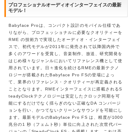
プロフェショナルオーディオインターフェイスの最新
モデル！
Babyface Proは、コンパクト設計のモバイル仕様であ
りながら、プロフェッショナルに必要なクオリティーを
RME の技術力で実現したオーディオ・インターフェイ
スで、初代モデルが2011年に発売されて以降国内外で
多くのアワードを受賞し、音楽制作、放送、研究開発を
はじめ様々なジャンルにおいてリファレンス機として使
用されています。日々進化を続けるRMEの最新テクノ
ロジーが搭載されたBabyface Pro FSの登場によっ
て、業界のリファレンス・クオリティーが再定義される
こととなります。RMEインターフェイスに搭載されるS
teadyClockテクノロジーは安定したクロック同期を可
能にするだけでなく揺らぎのない正確なDA コンバージ
ョンを行い、かつてないクリーンなサウンドを可能にし
ます。最新モデルのBabyface Pro FS は、精度が1000
兆分の1 秒（フェムト秒）単位に向上された次世代バー
ジョンの「SteadyClock FS」を搭載します。これは高