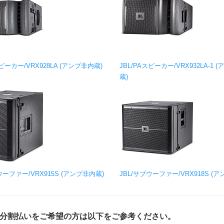
スピーカー/VRX928LA (アンプ非内蔵)
JBL/PAスピーカー/VRX932LA-1 
蔵)
ウーファー/VRX915S (アンプ非内蔵)
JBL/サブウーファー/VRX918S (
分割払いをご希望の方は以下をご参考ください。