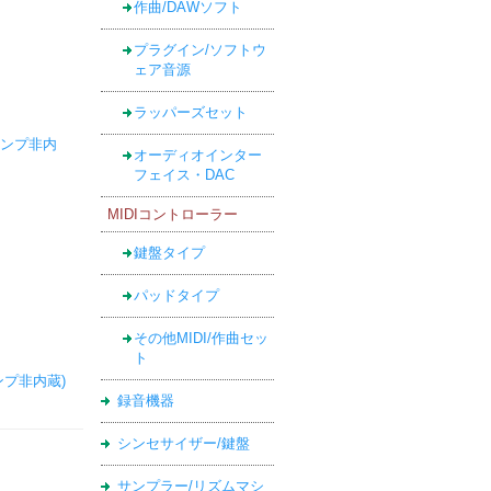
作曲/DAWソフト
プラグイン/ソフトウ
ェア音源
ラッパーズセット
(アンプ非内
オーディオインター
フェイス・DAC
MIDIコントローラー
鍵盤タイプ
パッドタイプ
その他MIDI/作曲セッ
ト
アンプ非内蔵)
録音機器
シンセサイザー/鍵盤
サンプラー/リズムマシ