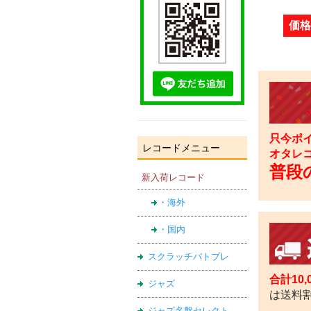
価格
只今ポイ
レコードメニュー
オタレ
普段の
新入荷レコード
・海外
・国内
スクラッチバトブレ
合計10
ジャズ
は送料
ジャズ名盤セレクト