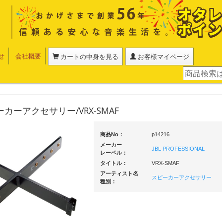
せ
会社概要
カートの中身を見る
お客様マイページ
ピーカーアクセサリー/VRX-SMAF
商品No：
p14216
メーカー
JBL PROFESSIONAL
レーベル：
タイトル：
VRX-SMAF
アーティスト名
スピーカーアクセサリー
種別：