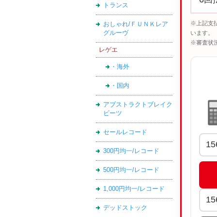
トランス
※上記支
おしゃれ/ＦＵＮＫレア
グルーヴ
います。
※審査状
レゲエ
・海外
・国内
アブストラクトブレイク
ビーツ
セールレコード
300円均一/レコード
500円均一/レコード
1,000円均一/レコード
デッドストック