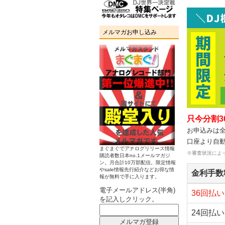
メルマガお申し込み
只今分割
お申込みは
口座より自
まぐまぐでアナログリリース情報
※審査状況によ
購読者数日本no.1メールマガジ
ン。月合計10万部配信。限定情報
やsale情報先行紹介などお得な情
金利手数
報が無料で手に入ります。
電子メールアドレス(半角)
36回払
を記入しクリック。
24回払い