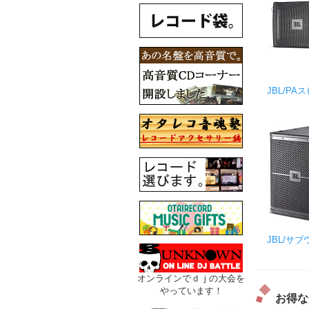
JBL/PA
JBL/サブ
オンラインでｄｊの大会を
やっています！
お得な