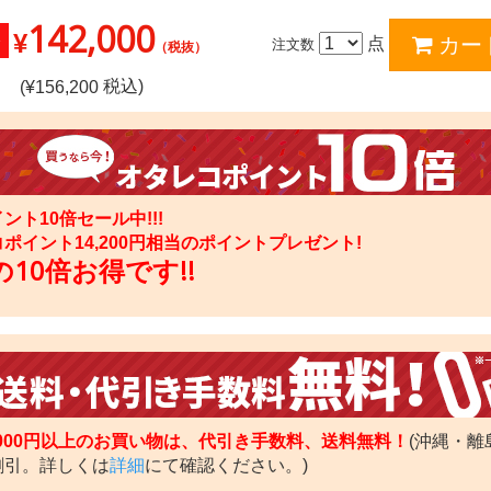
142,000
¥
点
注文数
（税抜）
税込)
(¥
156,200
ント10倍セール中!!!
コポイント
14,200
円相当のポイントプレゼント!
10倍お得です!!
,000円以上のお買い物は、代引き手数料、送料無料！
(沖縄・離
割引。詳しくは
詳細
にて確認ください。)