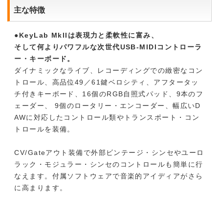
主な特徴
●KeyLab MkIIは表現力と柔軟性に富み、
そして何よりパワフルな次世代USB-MIDIコントローラ
ー・キーボード。
ダイナミックなライブ、レコーディングでの緻密なコン
トロール、高品位49／61鍵ベロシティ、アフタータッ
チ付きキーボード、16個のRGB自照式パッド、9本のフ
ェーダー、 9個のロータリー・エンコーダー、幅広いD
AWに対応したコントロール類やトランスポート・コン
トロールを装備。
CV/Gateアウト装備で外部ビンテージ・シンセやユーロ
ラック・モジュラー・シンセのコントロールも簡単に行
なえます。付属ソフトウェアで音楽的アイディアがさら
に高まります。