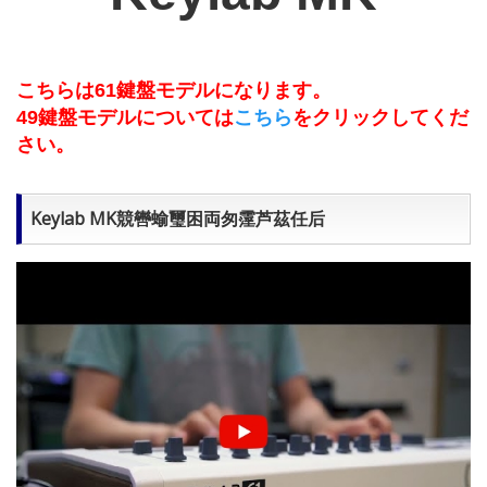
こちらは61鍵盤モデルになります。
49鍵盤モデルについては
こちら
をクリックしてくだ
さい。
Keylab MK競轡蝓璽困両匆霪芦茲任后