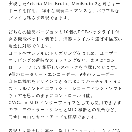
実現したArturia MtrixBrute、MiniBrute 2と同じキー
ボードを採用。 繊細な演奏ニュアンスも、パワフルな
プレイも逃さず表現できます。
どちらの鍵盤バージョンも16個のRGBバックライト付
き多機能パッドを装備し、演奏スタイルを選ばず幅広い
用途に対応できます。
コードやサンプルのトリガリングをはじめ、ユーザー・
マッピングの瞬時なスイッチングなど、まさに“コント
ローラー”として相応しいスペックを内蔵しています。
9個のロータリー・エンコーダー、9本のフェーダー、
自在に機能をアサインできるボタンでバーチャル・イン
ストゥルメントやエフェクト、レコーディング・ソフト
ウェアを思いのままにコントロール可能。
CV/Gate-MIDIインターフェイスとしても使用できます
ので、モジュラー・シンセとMIDI機器との融合など、
完全に自由なセットアップを構築できます。
表現力を最大限に高め、楽曲に“ヒューマン・タッチ”を