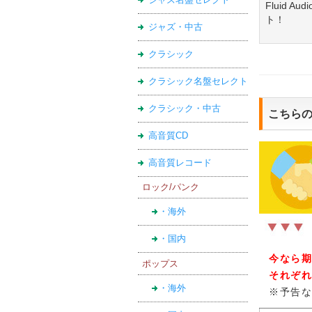
Fluid A
ト！
ジャズ・中古
クラシック
クラシック名盤セレクト
クラシック・中古
こちら
高音質CD
高音質レコード
ロック/パンク
・海外
・国内
今なら
ポップス
それぞ
・海外
※予告