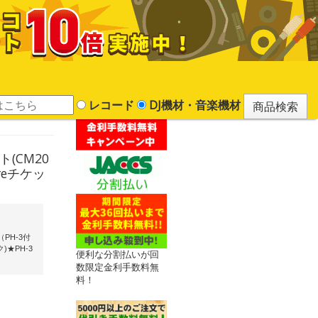
レコード
DJ機材・音楽機材
(CM20
oreチケッ
（PH-3付
ック)★PH-3
便利な分割払いが回
数限定金利手数料無
料！