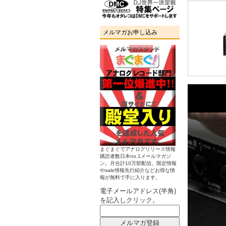
メルマガお申し込み
まぐまぐでアナログリリース情報
購読者数日本no.1メールマガジ
ン。月合計10万部配信。限定情報
やsale情報先行紹介などお得な情
報が無料で手に入ります。
電子メールアドレス(半角)
を記入しクリック。