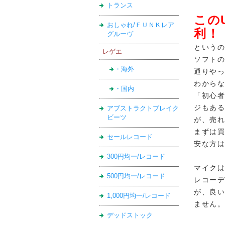
トランス
この
おしゃれ/ＦＵＮＫレア
利！
グルーヴ
というの
レゲエ
ソフト
・海外
通りやっ
わから
・国内
「初心
ジもある
アブストラクトブレイク
ビーツ
が、売
まずは
セールレコード
安な方は
300円均一/レコード
マイクは
500円均一/レコード
レコー
が、良
1,000円均一/レコード
ません
デッドストック