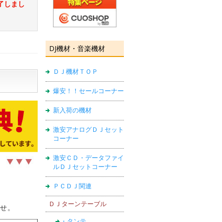
了しまし
DJ機材・音楽機材
ＤＪ機材ＴＯＰ
爆安！！セールコーナー
新入荷の機材
激安アナログＤＪセット
コーナー
激安ＣＤ・データファイ
ルＤＪセットコーナー
ＰＣＤＪ関連
ＤＪターンテーブル
せ。
・タンテ