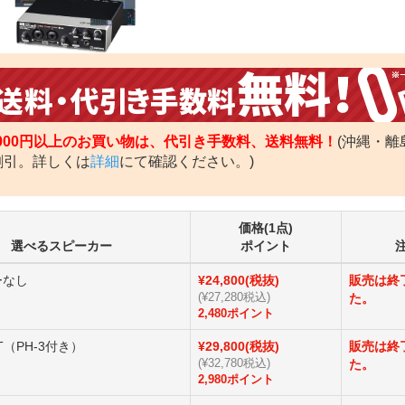
,000円以上のお買い物は、代引き手数料、送料無料！
(沖縄・離
割引。詳しくは
詳細
にて確認ください。)
価格(1点)
選べるスピーカー
ポイント
ーなし
¥24,800(税抜)
販売は終
(¥27,280税込)
た。
2,480ポイント
ZT（PH-3付き）
¥29,800(税抜)
販売は終
(¥32,780税込)
た。
2,980ポイント