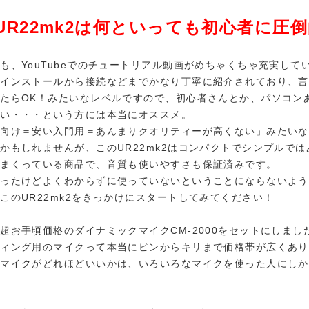
UR22mk2は何といっても初心者に圧
も、YouTubeでのチュートリアル動画がめちゃくちゃ充実して
のインストールから接続などまでかなり丁寧に紹介されており、言
たらOK！みたいなレベルですので、初心者さんとか、パソコン
ない・・・という方には本当にオススメ。
者向け＝安い入門用＝あんまりクオリティーが高くない」みたいな
かもしれませんが、このUR22mk2はコンパクトでシンプルでは
れまくっている商品で、音質も使いやすさも保証済みです。
買ったけどよくわからずに使っていないということにならないよう
このUR22mk2をきっかけにスタートしてみてください！
超お手頃価格のダイナミックマイクCM-2000をセットにしまし
ディング用のマイクって本当にピンからキリまで価格帯が広くあり
いマイクがどれほどいいかは、いろいろなマイクを使った人にしか
。