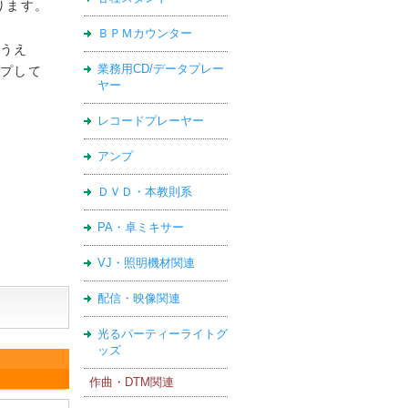
ります。
ＢＰＭカウンター
うえ
業務用CD/データプレー
プして
ヤー
レコードプレーヤー
アンプ
ＤＶＤ・本教則系
PA・卓ミキサー
VJ・照明機材関連
配信・映像関連
光るパーティーライトグ
ッズ
作曲・DTM関連