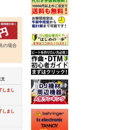
島の場合
注文
了しまし
了しまし