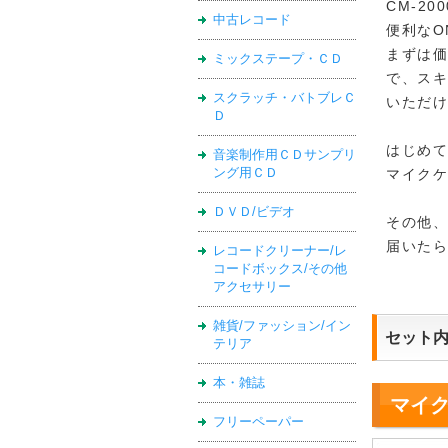
CM-2
中古レコード
便利なO
まずは
ミックステープ・ＣＤ
で、ス
スクラッチ・バトブレＣ
いただ
Ｄ
はじめ
音楽制作用ＣＤサンプリ
ング用ＣＤ
マイク
ＤＶＤ/ビデオ
その他
届いた
レコードクリーナー/レ
コードボックス/その他
アクセサリー
雑貨/ファッション/イン
セット
テリア
本・雑誌
マイ
フリーペーパー