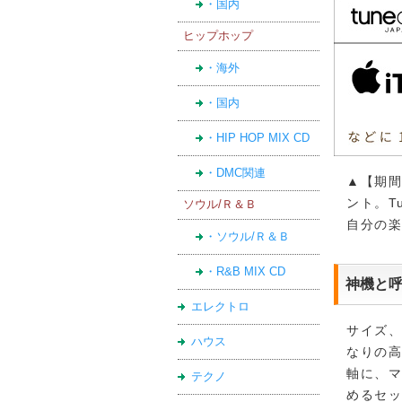
・国内
ヒップホップ
・海外
・国内
・HIP HOP MIX CD
・DMC関連
▲【期間
ント。T
ソウル/Ｒ＆Ｂ
自分の楽
・ソウル/Ｒ＆Ｂ
・R&B MIX CD
神機と呼
エレクトロ
サイズ
ハウス
なりの高
軸に、
テクノ
めるセ