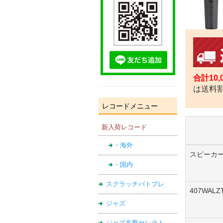
合計10
は送料
レコードメニュー
新入荷レコード
・海外
スピーカ
・国内
スクラッチバトブレ
407WAL
ジャズ
ジャズ名盤セレクト