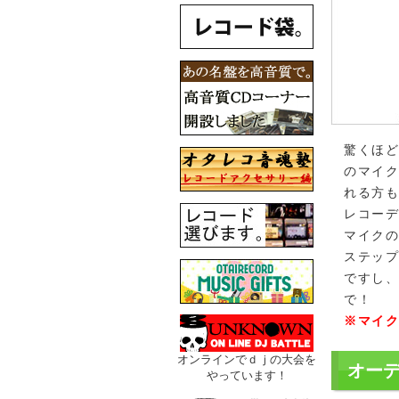
驚くほ
のマイ
れる方
レコー
マイク
ステッ
ですし
で！
※マイ
オンラインでｄｊの大会を
オー
やっています！