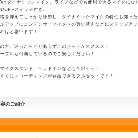
000はダイナミックマイク。ライブなどでも使用できるマイクにな
N/OFFスイッチ付き。
価格を抑えてしっかり練習し、ダイナミックマイクの特性も知った
キルアップにコンデンサーマイクへの買い替えなどにステップアッ
ければと思います！
ての方、迷ったらとりあえずこのセットがオススメ！
ケーブルも付属しているのでご安心ください！
、マイクスタンド、ヘッドホンなども全部セット！
らすぐにレコーディングが開始できるフルセットです！
内容のご紹介
ク