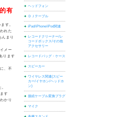
ヘッドフォン
倒的有
ＤＪテーブル
います。
iPad/iPhone/iPod関連
われた
レコードクリーナー/レ
あんまり
コードボックス/その他
アクセサリー
イメー
あります
レコードバッグ・ケース
スピーカー
に、不
ワイヤレス関連(スピー
カー/イヤホン/ヘッドホ
ン)
た。
ます
接続ケーブル変換プラグ
わかり
マイク
各種スタンド