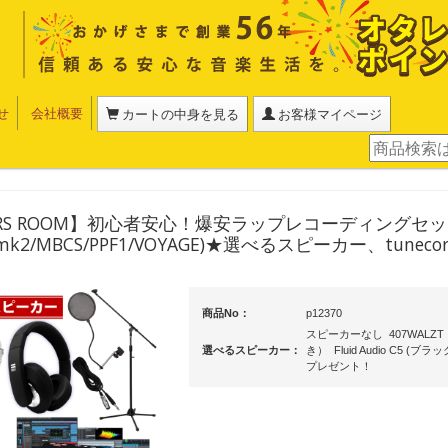
せ
会社概要
カートの中身を見る
お客様マイページ
ERS ROOM】初心者安心！爆安ラップレコーディングセット
2mk2/MBCS/PPF1/VOYAGE)★選べるスピーカー、tunec
商品No：
p12370
スピーカーなし 407WALZT
選べるスピーカー：
き） Fluid Audio C5 (ブラ
プレゼント！