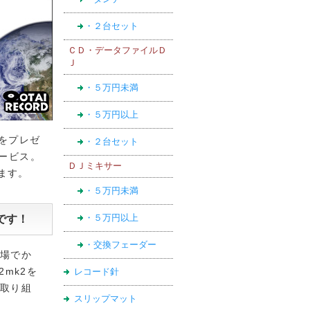
・２台セット
ＣＤ・データファイルＤ
Ｊ
・５万円未満
・５万円以上
利をプレゼ
・２台セット
サービス。
ＤＪミキサー
きます。
・５万円未満
です！
・５万円以上
・交換フェーダー
場でか
2mk2を
レコード針
取り組
スリップマット