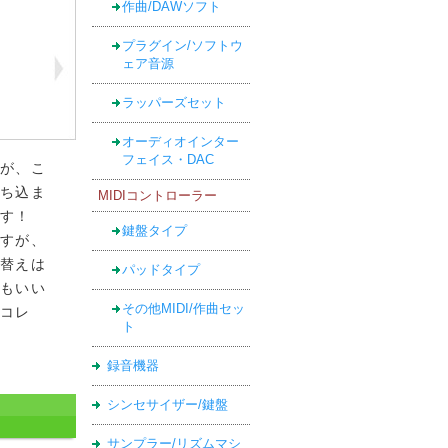
作曲/DAWソフト
プラグイン/ソフトウ
ェア音源
ラッパーズセット
オーディオインター
フェイス・DAC
が、こ
ち込ま
MIDIコントローラー
す！
鍵盤タイプ
すが、
替えは
パッドタイプ
もいい
その他MIDI/作曲セッ
コレ
ト
録音機器
シンセサイザー/鍵盤
サンプラー/リズムマシ