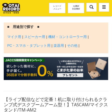
レコード
DJ機材
メニュー
音楽機材
■ 用途別で探す ■
マイク用
|
スピーカー用
|
機材・コントローラー用
|
PC・スマホ・タブレット用
|
楽器用
|
その他
|
【ライブ配信などで定番！机に取り付けられるクラ
ンプ式デスクブームアーム型！】TASCAM/マイクス
タンド/TM-AM2