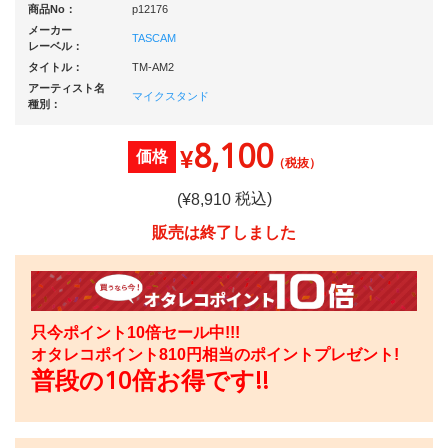
商品No：
p12176
メーカー
TASCAM
レーベル：
タイトル：
TM-AM2
アーティスト名
マイクスタンド
種別：
8,100
¥
価格
（税抜）
税込)
(¥
8,910
販売は終了しました
只今ポイント10倍セール中!!!
オタレコポイント
810
円相当のポイントプレゼント!
普段の10倍お得です!!