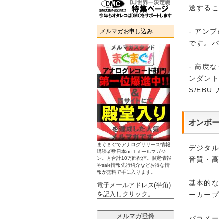
送するこ
- アン
メルマガお申し込み
です。
- 高度
ンダント
S/EB
オンボー
まぐまぐでアナログリリース情報
デジタ
購読者数日本no.1メールマガジ
ン。月合計10万部配信。限定情報
音質・高
やsale情報先行紹介などお得な情
報が無料で手に入ります。
基本的
電子メールアドレス(半角)
を記入しクリック。
ーカー
パラメ