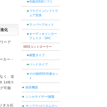
作曲/DAWソフト
プラグイン/ソフトウ
ェア音源
ラッパーズセット
い進化
オーディオインター
フェイス・DAC
ワーア
MIDIコントローラー
鍵盤タイプ
ピーカー・
パッドタイプ
その他MIDI/作曲セッ
でなく、従
ト
.1dBス
録音機器
グ可能
シンセサイザー/鍵盤
ジタル伝
サンプラー/リズムマシ