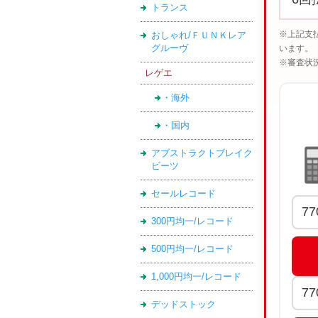
トランス
※上記支
おしゃれ/ＦＵＮＫレア
グルーヴ
います。
※審査状
レゲエ
・海外
・国内
アブストラクトブレイク
ビーツ
セールレコード
300円均一/レコード
500円均一/レコード
1,000円均一/レコード
デッドストック