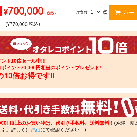
700,000
¥
点
注文数
（税抜）
税込)
(¥
770,000
ント10倍セール中!!!
コポイント
70,000
円相当のポイントプレゼント!
10倍お得です!!
,000円以上のお買い物は、代引き手数料、送料無料！
(沖縄・離
割引。詳しくは
詳細
にて確認ください。)