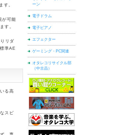
ーン
れます。
電子ドラム
視が可能
ます。
電子ピアノ
エフェクター
よりリダ
標準AE
ゲーミング・PC関連
オタレコリサイクル部
（中古品）
いる高
なスピ
ず、専