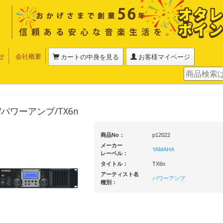
せ
会社概要
カートの中身を見る
お客様マイページ
A/パワーアンプ/TX6n
商品No：
p12022
メーカー
YAMAHA
レーベル：
タイトル：
TX6n
アーティスト名
パワーアンプ
種別：