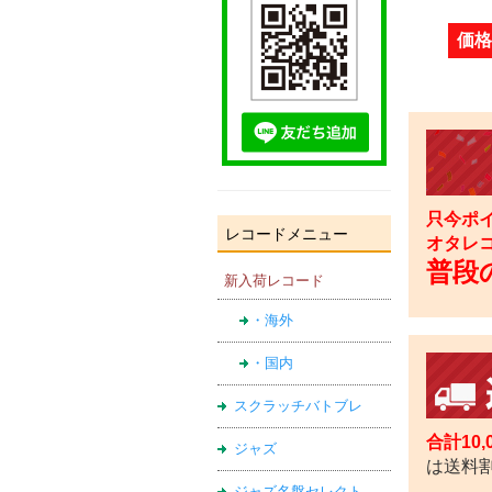
価格
只今ポイ
レコードメニュー
オタレ
普段の
新入荷レコード
・海外
・国内
スクラッチバトブレ
合計10
ジャズ
は送料
ジャズ名盤セレクト