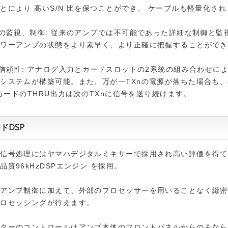
とにより 高いS/N 比を保つことができ、 ケーブルも軽量化さ
プの監視、制御: 従来のアンプでは不可能であった詳細な制御と監
パワーアンプの状態をより素早く、より正確に把握することができ
な信頼性: アナログ入力とカードスロットの2系統の組み合わせに
システムが構築可能。また、万が一TXnの電源が落ちた場合も、
U カードのTHRU出力は次のTXnに信号を送り続けます。
ドDSP
ル信号処理にはヤマハデジタルミキサーで採用され高い評価を得て
品質96kHzDSPエンジン を採用。
なアンプ制御に加えて、外部のプロセッサーを用いることなく緻密
プロセッシングが行えます。
ーターのコントロールはアンプ本体のフロントパネルからのみなら