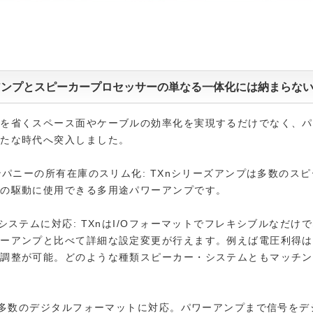
アンプとスピーカープロセッサーの単なる一体化には納まらな
器を省くスペース面やケーブルの効率化を実現するだけでなく、パ
新たな時代へ突入しました。
カンパニーの所有在庫のスリム化: TXnシリーズアンプは多数のス
ムの駆動に使用できる多用途パワーアンプです。
いシステムに対応: TXnはI/Oフォーマットでフレキシブルなだけ
ーアンプと比べて詳細な設定変更が行えます。例えば電圧利得は0
で調整が可能。どのような種類スピーカー・システムともマッチン
nは多数のデジタルフォーマットに対応。パワーアンプまで信号をデ