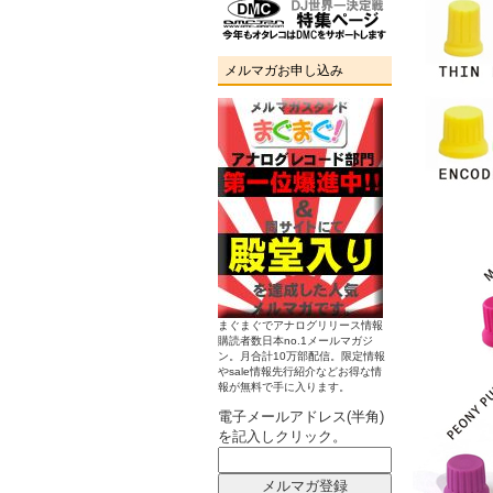
メルマガお申し込み
まぐまぐでアナログリリース情報
購読者数日本no.1メールマガジ
ン。月合計10万部配信。限定情報
やsale情報先行紹介などお得な情
報が無料で手に入ります。
電子メールアドレス(半角)
を記入しクリック。