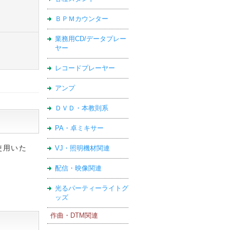
ＢＰＭカウンター
業務用CD/データプレー
ヤー
レコードプレーヤー
アンプ
ＤＶＤ・本教則系
PA・卓ミキサー
使用いた
VJ・照明機材関連
配信・映像関連
光るパーティーライトグ
ッズ
作曲・DTM関連