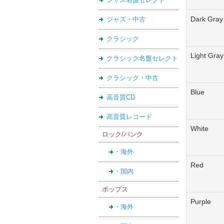
Dark Gray
ジャズ・中古
クラシック
Light Gray
クラシック名盤セレクト
クラシック・中古
Blue
高音質CD
高音質レコード
White
ロック/パンク
・海外
Red
・国内
ポップス
Purple
・海外