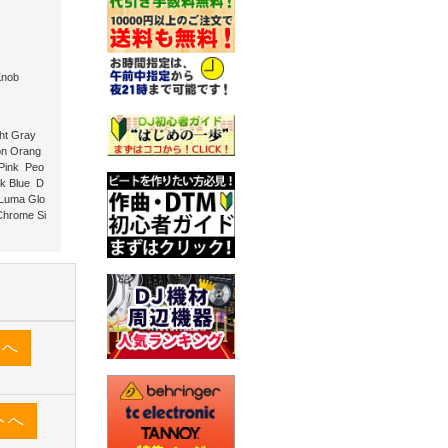
Knob
ght Gray
on Orang
Pink Peo
rk Blue D
 Luma Glo
hrome Si