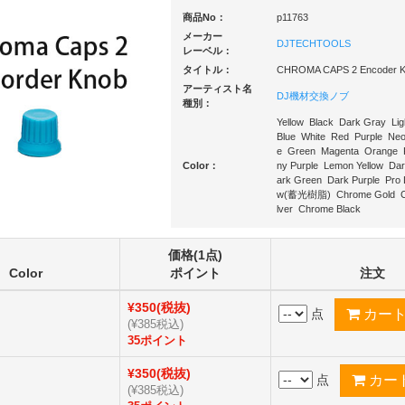
商品No：
p11763
メーカー
DJTECHTOOLS
レーベル：
タイトル：
CHROMA CAPS 2 Encoder 
アーティスト名
DJ機材交換ノブ
種別：
Yellow Black Dark Gray Li
Blue White Red Purple Ne
e Green Magenta Orange 
Color：
ny Purple Lemon Yellow Da
ark Green Dark Purple Pro
w(蓄光樹脂) Chrome Gold C
lver Chrome Black
価格(1点)
Color
ポイント
注文
¥350(税抜)
点
(¥385税込)
35ポイント
¥350(税抜)
点
(¥385税込)