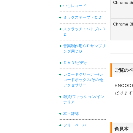
Chrome Si
中古レコード
ミックステープ・ＣＤ
Chrome Bl
スクラッチ・バトブレＣ
Ｄ
音楽制作用ＣＤサンプリ
ング用ＣＤ
ＤＶＤ/ビデオ
ご覧のペ
レコードクリーナー/レ
コードボックス/その他
アクセサリー
ENCO
だけま
雑貨/ファッション/イン
テリア
本・雑誌
フリーペーパー
色見本