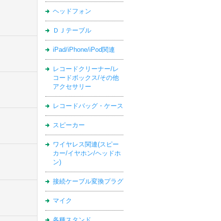
ヘッドフォン
ＤＪテーブル
iPad/iPhone/iPod関連
レコードクリーナー/レ
コードボックス/その他
アクセサリー
レコードバッグ・ケース
スピーカー
ワイヤレス関連(スピー
カー/イヤホン/ヘッドホ
ン)
接続ケーブル変換プラグ
マイク
各種スタンド