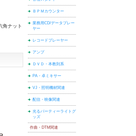
ＢＰＭカウンター
業務用CD/データプレー
、六角ナット
ヤー
レコードプレーヤー
アンプ
ＤＶＤ・本教則系
PA・卓ミキサー
VJ・照明機材関連
配信・映像関連
光るパーティーライトグ
ッズ
作曲・DTM関連