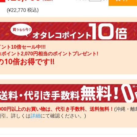
税込)
(¥
22,770
ント10倍セール中!!!
コポイント
2,070
円相当のポイントプレゼント!
10倍お得です!!
,000円以上のお買い物は、代引き手数料、送料無料！
(沖縄・離
割引。詳しくは
詳細
にて確認ください。)