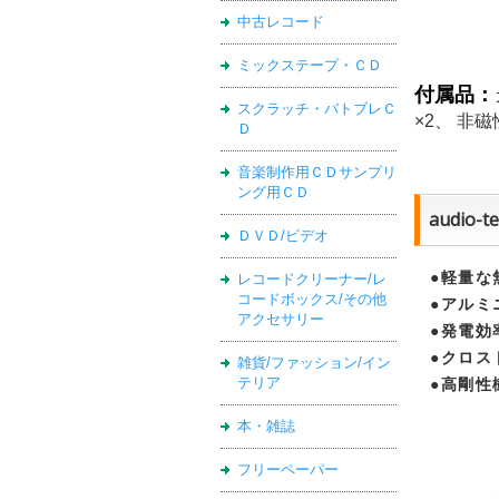
中古レコード
ミックステープ・ＣＤ
付属品：
スクラッチ・バトブレＣ
×2、 非
Ｄ
音楽制作用ＣＤサンプリ
ング用ＣＤ
audio-
ＤＶＤ/ビデオ
●軽量な
レコードクリーナー/レ
コードボックス/その他
●アルミ
アクセサリー
●発電効
●クロス
雑貨/ファッション/イン
テリア
●高剛性
本・雑誌
フリーペーパー