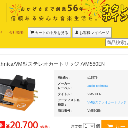
せ
会社概要
カートの中身を見る
お客様マイページ
technica/VM型ステレオカートリッジ /VM530EN
商品No：
p11579
メーカー
audio-technica
レーベル：
タイトル：
VM530EN
アーティスト名
VM型ステレオカートリッジ
種別：
商品番号：
VM530EN
20,700
¥
格
個
注文数
（税抜）