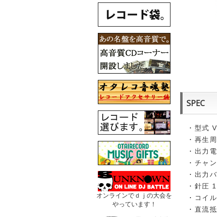
SPEC
・型式 
・再生周波
・出力電圧 
・チャンネ
・出力バラ
・針圧 1.
オンラインでｄｊの大会を
・コイルイ
やっています！
・直流抵抗