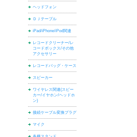
ヘッドフォン
ＤＪテーブル
iPad/iPhone/iPod関連
レコードクリーナー/レ
コードボックス/その他
アクセサリー
レコードバッグ・ケース
スピーカー
ワイヤレス関連(スピー
カー/イヤホン/ヘッドホ
ン)
接続ケーブル変換プラグ
マイク
各種スタンド