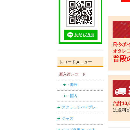
只今ポイ
オタレ
普段の
レコードメニュー
新入荷レコード
・海外
・国内
合計10
スクラッチバトブレ
は送料
ジャズ
ジャズ名盤セレクト