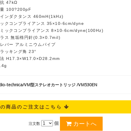
 47kΩ
 100?200pF
ンダクタンス 460mH(1kHz)
クコンプライアンス 35×10-6cm/dyne
ックコンプライアンス 8×10-6cm/dyne(100Hz)
ス 無垢楕円針(0.3×0.7mil)
レバー アルミニウムパイプ
ラッキング角 23°
 H17.3×W17.0×D28.2mm
.4g
io-technica/VM型ステレオカートリッジ /VM530EN
記の商品のご注文はこちら 
個
注文数