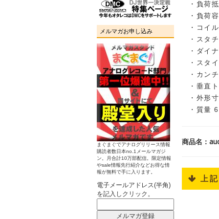
・負荷抵抗
・負荷容量
・コイルイ
メルマガお申し込み
・スタチッ
・ダイナミ
・スタイラ
・カンチ
・垂直ト
・外形寸法
・質量 6
商品名：aud
まぐまぐでアナログリリース情報
購読者数日本no.1メールマガジ
ン。月合計10万部配信。限定情報
やsale情報先行紹介などお得な情
報が無料で手に入ります。
 上
電子メールアドレス(半角)
を記入しクリック。