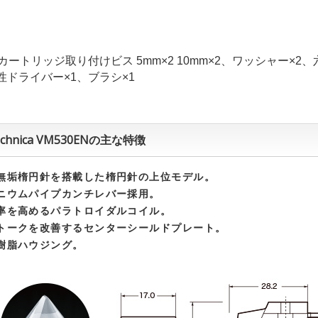
カートリッジ取り付けビス 5mm×2 10mm×2、ワッシャー×2
磁性ドライバー×1、ブラシ×1
technica VM530ENの主な特徴
無垢楕円針を搭載した楕円針の上位モデル。
ニウムパイプカンチレバー採用。
率を高めるパラトロイダルコイル。
トークを改善するセンターシールドプレート。
樹脂ハウジング。