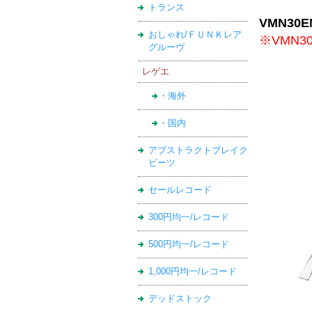
トランス
VMN30
おしゃれ/ＦＵＮＫレア
※VMN3
グルーヴ
レゲエ
・海外
・国内
アブストラクトブレイク
ビーツ
セールレコード
300円均一/レコード
500円均一/レコード
1,000円均一/レコード
デッドストック