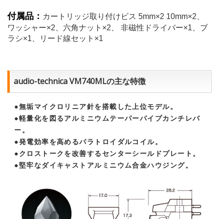
付属品：
カートリッジ取り付けビス 5mm×2 10mm×2、
ワッシャー×2、六角ナット×2、 非磁性ドライバー×1、ブ
ラシ×1、リード線セット×1
audio-technica VM740MLの主な特徴
●無垢マイクロリニア針を搭載した上位モデル。
●軽量化を図るアルミニウムテーパーパイプカンチレバ
ー。
●発電効率を高めるパラトロイダルコイル。
●クロストークを改善するセンターシールドプレート。
●堅牢なダイキャストアルミニウム合金ハウジング。