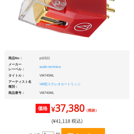
商品No：
p11521
メーカー
audio-technica
レーベル：
タイトル：
VM740ML
アーティスト名
VM型ステレオカートリッジ
種別：
商品番号：
VM740ML
37,380
¥
価格
（税抜）
税込)
(¥
41,118