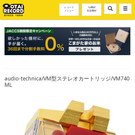
レコード
DJ機材
メニュー
音楽機材
audio-technica/VM型ステレオカートリッジ/VM740
ML