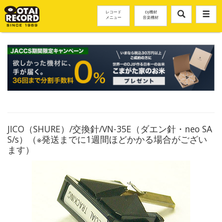
レコード
DJ機材
メニュー
音楽機材
JICO（SHURE）/交換針/VN-35E（ダエン針・neo SA
S/s）（※発送までに1週間ほどかかる場合がござい
ます）