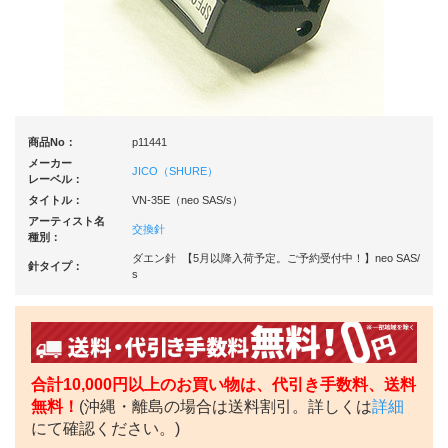
商品No：
p11441
メーカー
JICO（SHURE）
レーベル：
タイトル：
VN-35E（neo SAS/s）
アーティスト名
交換針
種別：
ダエン針 【5月以降入荷予定。ご予約受付中！】neo SAS/
針タイプ：
s
合計10,000円以上のお買い物は、代引き手数料、送料
無料！
(沖縄・離島の場合は送料割引。詳しくは
詳細
にて確認ください。)