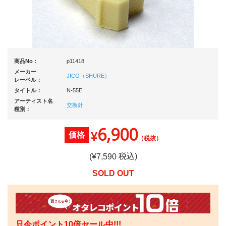
商品No：
p11418
メーカー
JICO（SHURE）
レーベル：
タイトル：
N-55E
アーティスト名
交換針
種別：
6,900
¥
価格
（税抜）
税込)
(¥
7,590
SOLD OUT
只今ポイント10倍セール中!!!