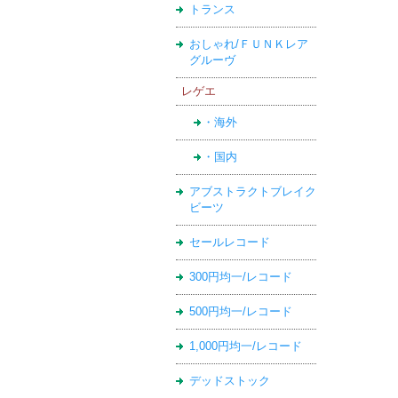
トランス
おしゃれ/ＦＵＮＫレア
グルーヴ
レゲエ
・海外
・国内
アブストラクトブレイク
ビーツ
セールレコード
300円均一/レコード
500円均一/レコード
1,000円均一/レコード
デッドストック