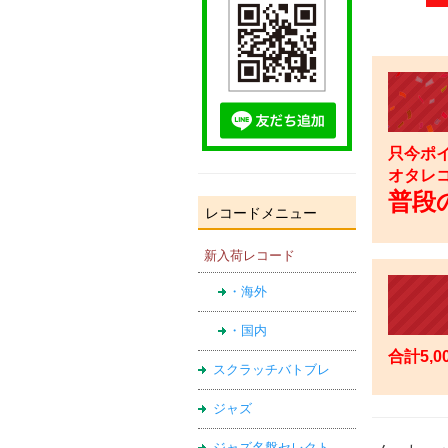
只今ポイ
オタレ
普段の
レコードメニュー
新入荷レコード
・海外
・国内
合計5,
スクラッチバトブレ
ジャズ
ジャズ名盤セレクト