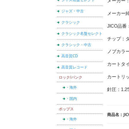
メーカー
ジャズ・中古
メーカー純正
クラシック
JICO品番：
クラシック名盤セレクト
チップ：
クラシック・中古
ノブカラー
高音質CD
カートタ
高音質レコード
カートリッジ
ロック/パンク
・海外
針圧：1.25
・国内
ポップス
商品名：JI
・海外