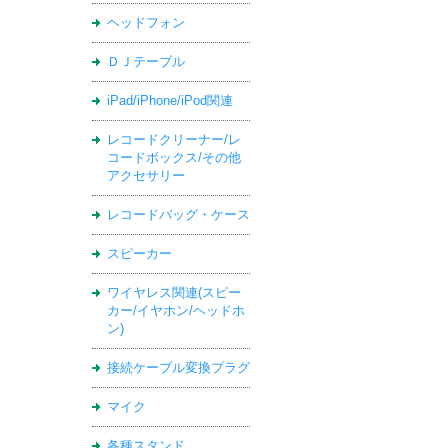
ヘッドフォン
ＤＪテーブル
iPad/iPhone/iPod関連
レコードクリーナー/レ
コードボックス/その他
アクセサリー
レコードバッグ・ケース
スピーカー
ワイヤレス関連(スピー
カー/イヤホン/ヘッドホ
ン)
接続ケーブル変換プラグ
マイク
各種スタンド