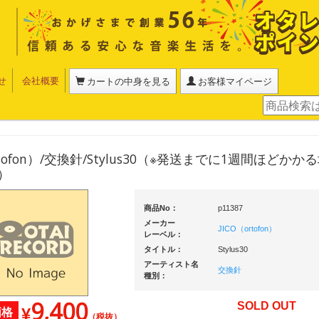
せ
会社概要
カートの中身を見る
お客様マイページ
ortofon）/交換針/Stylus30（※発送までに1週間ほどか
）
商品No：
p11387
メーカー
JICO（ortofon）
レーベル：
タイトル：
Stylus30
アーティスト名
交換針
種別：
9,400
SOLD OUT
¥
価格
（税抜）