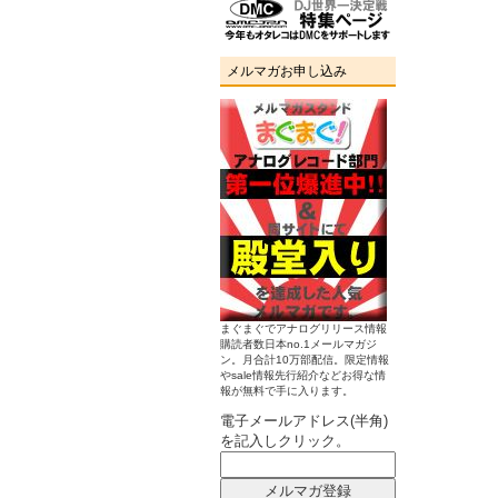
メルマガお申し込み
まぐまぐでアナログリリース情報
購読者数日本no.1メールマガジ
ン。月合計10万部配信。限定情報
やsale情報先行紹介などお得な情
報が無料で手に入ります。
電子メールアドレス(半角)
を記入しクリック。