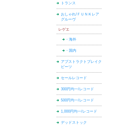
トランス
おしゃれ/ＦＵＮＫレア
グルーヴ
レゲエ
・海外
・国内
アブストラクトブレイク
ビーツ
セールレコード
300円均一/レコード
500円均一/レコード
1,000円均一/レコード
デッドストック