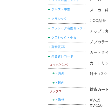
ジャズ・中古
メーカー純
クラシック
JICO品番：
クラシック名盤セレクト
チップ：
クラシック・中古
ノブカラー
高音質CD
カートタイ
高音質レコード
カートリッジ
ロック/パンク
・海外
針圧：2.0-
・国内
対応カー
ポップス
・海外
XV-15
XV-150