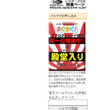
メルマガお申し込み
まぐまぐでアナログリリース情報
購読者数日本no.1メールマガジ
ン。月合計10万部配信。限定情報
やsale情報先行紹介などお得な情
報が無料で手に入ります。
電子メールアドレス(半角)
を記入しクリック。