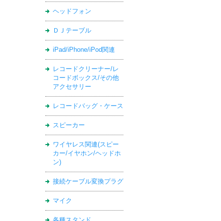
ヘッドフォン
ＤＪテーブル
iPad/iPhone/iPod関連
レコードクリーナー/レ
コードボックス/その他
アクセサリー
レコードバッグ・ケース
スピーカー
ワイヤレス関連(スピー
カー/イヤホン/ヘッドホ
ン)
接続ケーブル変換プラグ
マイク
各種スタンド