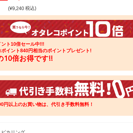
税込)
(¥
9,240
ント10倍セール中!!!
コポイント
840
円相当のポイントプレゼント!
10倍お得です!!
000円以上のお買い物は、代引き手数料無料！
：ピカリング