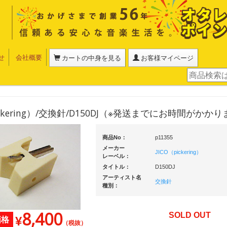
せ
会社概要
カートの中身を見る
お客様マイページ
pickering）/交換針/D150DJ（※発送までにお時間がかか
商品No：
p11355
メーカー
JICO（pickering）
レーベル：
タイトル：
D150DJ
アーティスト名
交換針
種別：
8,400
SOLD OUT
¥
価格
（税抜）