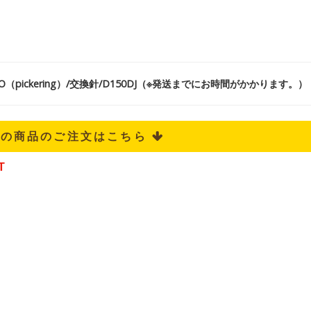
O（pickering）/交換針/D150DJ（※発送までにお時間がかかります。）
記の商品のご注文はこちら 
T