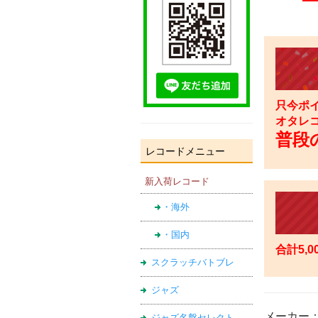
只今ポイ
オタレ
普段の
レコードメニュー
新入荷レコード
・海外
・国内
合計5,
スクラッチバトブレ
ジャズ
メーカー
ジャズ名盤セレクト