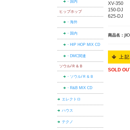
・国内
XV-350
150-DJ
ヒップホップ
625-DJ
・海外
・国内
商品名：JIC
・HIP HOP MIX CD
・DMC関連
 上
ソウル/Ｒ＆Ｂ
SOLD OU
・ソウル/Ｒ＆Ｂ
・R&B MIX CD
エレクトロ
ハウス
テクノ