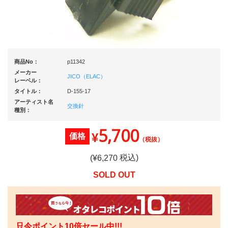
商品No：
p11342
メーカー
JICO（ELAC）
レーベル：
タイトル：
D-155-17
アーティスト名
交換針
種別：
5,700
¥
価格
（税抜）
税込)
(¥
6,270
SOLD OUT
只今ポイント10倍セール中!!!