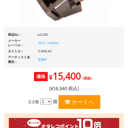
商品No：
p11338
メーカー
JICO（empire）
レーベル：
タイトル：
S-600LAC
アーティスト名
交換針
種別：
15,400
¥
価格
（税抜）
税込)
(¥
16,940
個
注文数