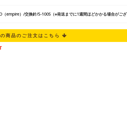
CO（empire）/交換針/S-100S（※発送までに1週間ほどかかる場合がご
記の商品のご注文はこちら 
T