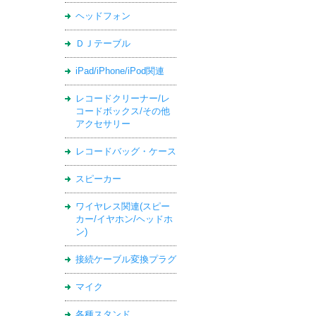
ヘッドフォン
ＤＪテーブル
iPad/iPhone/iPod関連
レコードクリーナー/レ
コードボックス/その他
アクセサリー
レコードバッグ・ケース
スピーカー
ワイヤレス関連(スピー
カー/イヤホン/ヘッドホ
ン)
接続ケーブル変換プラグ
マイク
各種スタンド