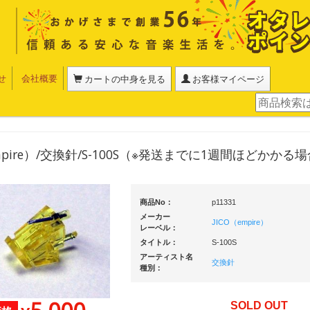
せ
会社概要
カートの中身を見る
お客様マイページ
empire）/交換針/S-100S（※発送までに1週間ほどかかる
商品No：
p11331
メーカー
JICO（empire）
レーベル：
タイトル：
S-100S
アーティスト名
交換針
種別：
SOLD OUT