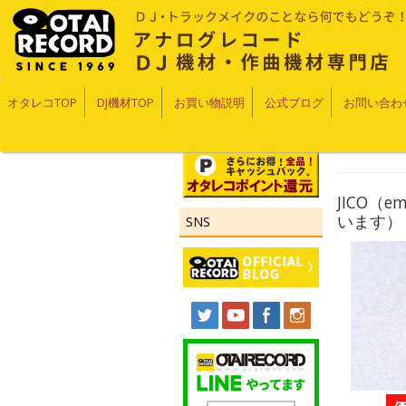
オタレコTOP
DJ機材TOP
お買い物説明
公式ブログ
お問い合わ
JICO（
います）
SNS