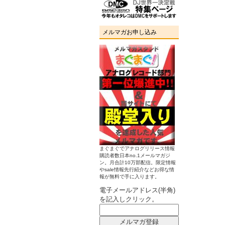
メルマガお申し込み
まぐまぐでアナログリリース情報
購読者数日本no.1メールマガジ
ン。月合計10万部配信。限定情報
やsale情報先行紹介などお得な情
報が無料で手に入ります。
電子メールアドレス(半角)
を記入しクリック。