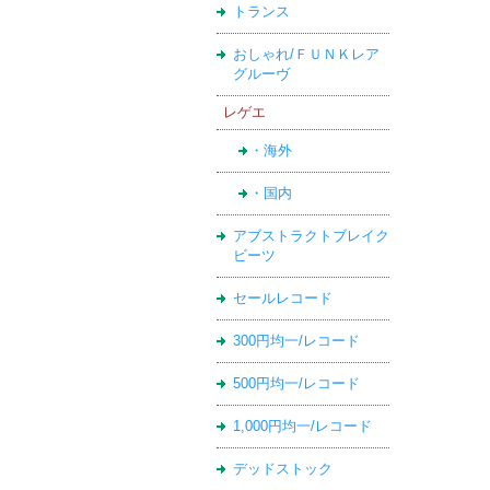
トランス
おしゃれ/ＦＵＮＫレア
グルーヴ
レゲエ
・海外
・国内
アブストラクトブレイク
ビーツ
セールレコード
300円均一/レコード
500円均一/レコード
1,000円均一/レコード
デッドストック