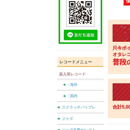
只今ポイ
オタレ
普段の
レコードメニュー
新入荷レコード
・海外
・国内
合計5,
スクラッチバトブレ
ジャズ
ジャズ名盤セレクト