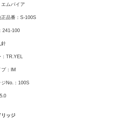
：エムパイア
正品番：S-100S
241-100
丸針
：TR.YEL
プ：IM
No.：100S
5.0
ドリッジ