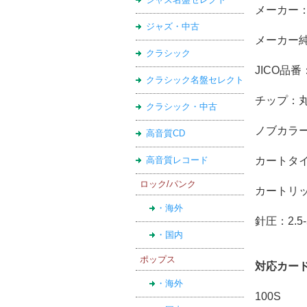
メーカー
ジャズ・中古
メーカー純
クラシック
JICO品番：
クラシック名盤セレクト
チップ：
クラシック・中古
ノブカラー
高音質CD
高音質レコード
カートタイ
ロック/パンク
カートリッジ
・海外
針圧：2.5-
・国内
ポップス
対応カー
・海外
100S