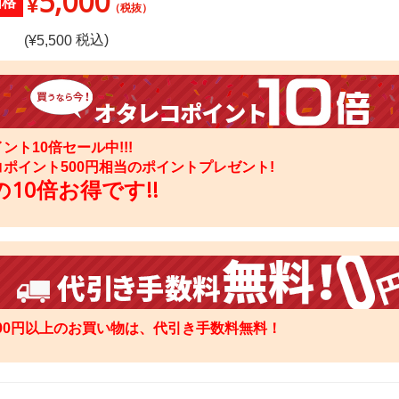
5,000
¥
価格
（税抜）
税込)
(¥
5,500
ント10倍セール中!!!
コポイント
500
円相当のポイントプレゼント!
10倍お得です!!
000円以上のお買い物は、代引き手数料無料！