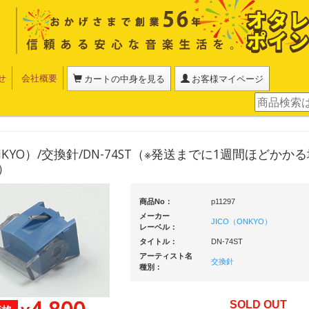
せ
会社概要
カートの中身を見る
お客様マイページ
ONKYO）/交換針/DN-74ST（※発送までに1週間ほどかか
）
商品No：
p11297
メーカー
JICO（ONKYO）
レーベル：
タイトル：
DN-74ST
アーティスト名
交換針
種別：
SOLD OUT