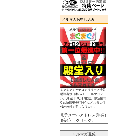
メルマガお申し込み
まぐまぐでアナログリリース情報
購読者数日本no.1メールマガジ
ン。月合計10万部配信。限定情報
やsale情報先行紹介などお得な情
報が無料で手に入ります。
電子メールアドレス(半角)
を記入しクリック。