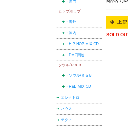
商品名：JI
・国内
ヒップホップ
・海外
 上
・国内
SOLD OU
・HIP HOP MIX CD
・DMC関連
ソウル/Ｒ＆Ｂ
・ソウル/Ｒ＆Ｂ
・R&B MIX CD
エレクトロ
ハウス
テクノ