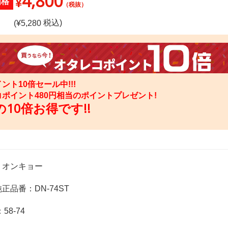
4,800
¥
価格
（税抜）
税込)
(¥
5,280
ント10倍セール中!!!
コポイント
480
円相当のポイントプレゼント!
10倍お得です!!
：オンキョー
正品番：DN-74ST
58-74