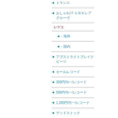
トランス
おしゃれ/ＦＵＮＫレア
グルーヴ
レゲエ
・海外
・国内
アブストラクトブレイク
ビーツ
セールレコード
300円均一/レコード
500円均一/レコード
1,000円均一/レコード
デッドストック