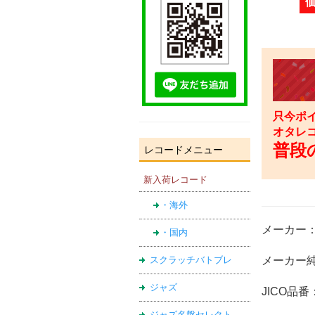
只今ポイ
オタレ
普段の
レコードメニュー
新入荷レコード
・海外
メーカー
・国内
スクラッチバトブレ
メーカー純
ジャズ
JICO品番：
ジャズ名盤セレクト