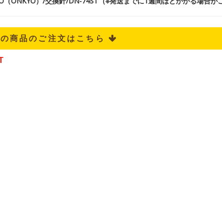
CO（ONKYO）/交換針/DN-74ST（※発送までに1週間ほどかかる場合
記の商品のご注文はこちら 
T