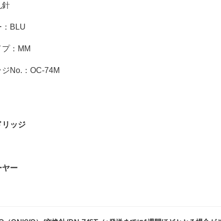
丸針
：BLU
イプ：MM
No.：OC-74M
ドリッジ
ーヤー