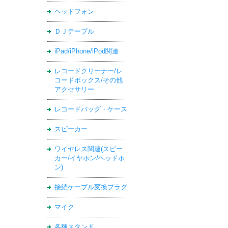
ヘッドフォン
ＤＪテーブル
iPad/iPhone/iPod関連
レコードクリーナー/レ
コードボックス/その他
アクセサリー
レコードバッグ・ケース
スピーカー
ワイヤレス関連(スピー
カー/イヤホン/ヘッドホ
ン)
接続ケーブル変換プラグ
マイク
各種スタンド