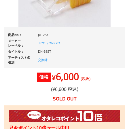
商品No：
p11283
メーカー
JICO（ONKYO）
レーベル：
タイトル：
DN-38ST
アーティスト名
交換針
種別：
6,000
¥
価格
（税抜）
税込)
(¥
6,600
SOLD OUT
只今ポイント10倍セール中!!!