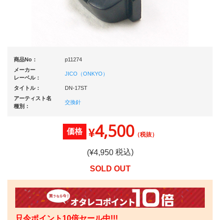
商品No：
p11274
メーカー
JICO（ONKYO）
レーベル：
タイトル：
DN-17ST
アーティスト名
交換針
種別：
4,500
¥
価格
（税抜）
税込)
(¥
4,950
SOLD OUT
只今ポイント10倍セール中!!!