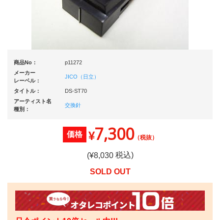
商品No：
p11272
メーカー
JICO（日立）
レーベル：
タイトル：
DS-ST70
アーティスト名
交換針
種別：
7,300
¥
価格
（税抜）
税込)
(¥
8,030
SOLD OUT