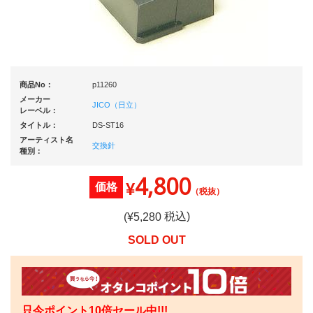
商品No：
p11260
メーカー
JICO（日立）
レーベル：
タイトル：
DS-ST16
アーティスト名
交換針
種別：
4,800
¥
価格
（税抜）
税込)
(¥
5,280
SOLD OUT
只今ポイント10倍セール中!!!