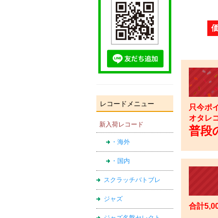
レコードメニュー
只今ポイ
オタレ
新入荷レコード
普段の
・海外
・国内
スクラッチバトブレ
ジャズ
合計5,
ジャズ名盤セレクト