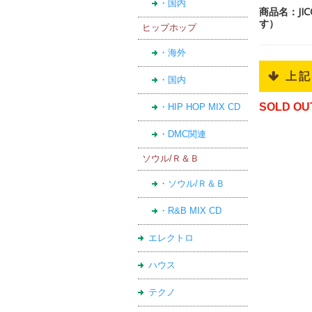
・国内
商品名：JI
す）
ヒップホップ
・海外
 上
・国内
SOLD OU
・HIP HOP MIX CD
・DMC関連
ソウル/Ｒ＆Ｂ
・ソウル/Ｒ＆Ｂ
・R&B MIX CD
エレクトロ
ハウス
テクノ