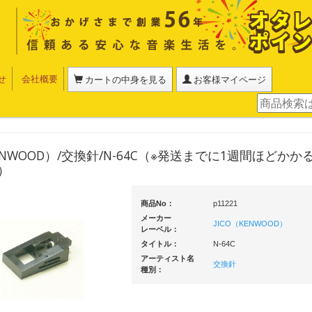
せ
会社概要
カートの中身を見る
お客様マイページ
KENWOOD）/交換針/N-64C（※発送までに1週間ほどか
）
商品No：
p11221
メーカー
JICO（KENWOOD）
レーベル：
タイトル：
N-64C
アーティスト名
交換針
種別：