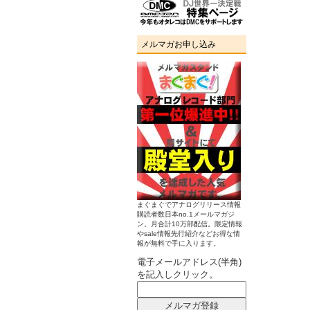
メルマガお申し込み
まぐまぐでアナログリリース情報
購読者数日本no.1メールマガジ
ン。月合計10万部配信。限定情報
やsale情報先行紹介などお得な情
報が無料で手に入ります。
電子メールアドレス(半角)
を記入しクリック。