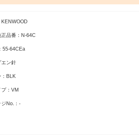
KENWOOD
正品番：N-64C
55-64CEa
ダエン針
：BLK
プ：VM
ジNo.：-