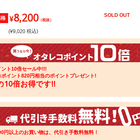
8,200
SOLD OUT
¥
価格
（税抜）
税込)
(¥
9,020
ント10倍セール中!!!
コポイント
820
円相当のポイントプレゼント!
10倍お得です!!
000円以上のお買い物は、代引き手数料無料！