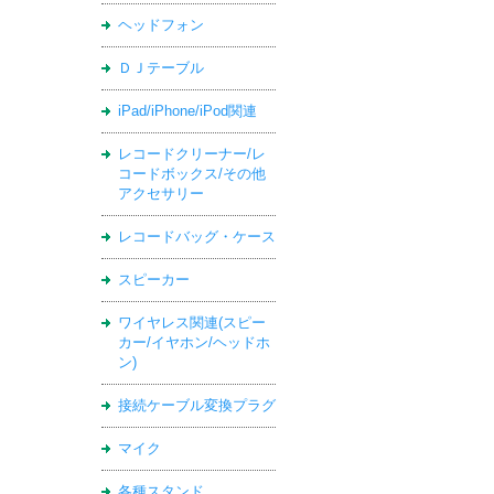
ヘッドフォン
ＤＪテーブル
iPad/iPhone/iPod関連
レコードクリーナー/レ
コードボックス/その他
アクセサリー
レコードバッグ・ケース
スピーカー
ワイヤレス関連(スピー
カー/イヤホン/ヘッドホ
ン)
接続ケーブル変換プラグ
マイク
各種スタンド