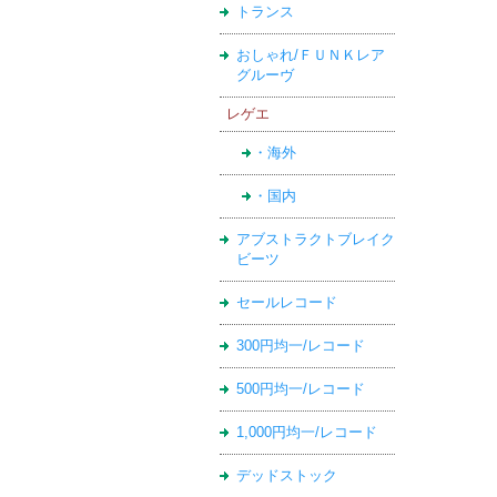
トランス
おしゃれ/ＦＵＮＫレア
グルーヴ
レゲエ
・海外
・国内
アブストラクトブレイク
ビーツ
セールレコード
300円均一/レコード
500円均一/レコード
1,000円均一/レコード
デッドストック