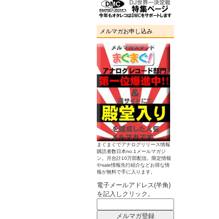
メルマガお申し込み
まぐまぐでアナログリリース情報
購読者数日本no.1メールマガジ
ン。月合計10万部配信。限定情報
やsale情報先行紹介などお得な情
報が無料で手に入ります。
電子メールアドレス(半角)
を記入しクリック。