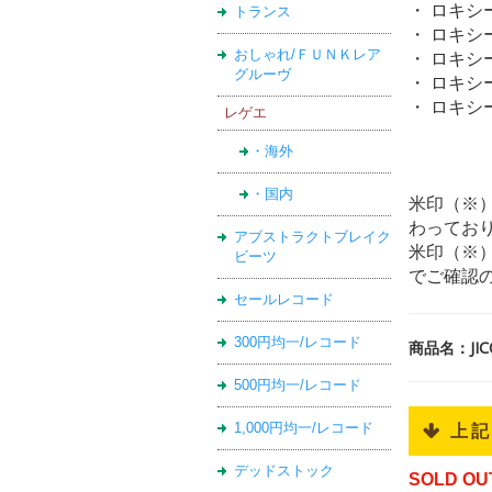
・ ロキシー
トランス
・ ロキシー
おしゃれ/ＦＵＮＫレア
・ ロキシ
グルーヴ
・ ロキシ
・ ロキシ
レゲエ
・海外
・国内
米印（※
わってお
アブストラクトブレイク
米印（※
ビーツ
でご確認
セールレコード
300円均一/レコード
商品名：JI
500円均一/レコード
1,000円均一/レコード
 上
デッドストック
SOLD OU