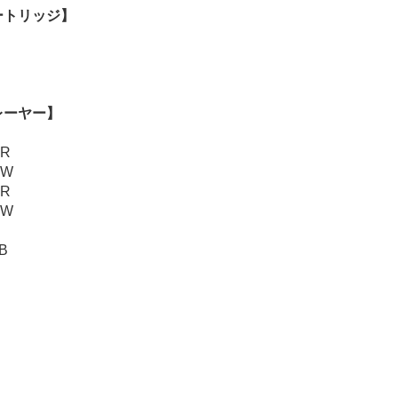
ートリッジ】
レーヤー】
0R
0W
0R
0W
B