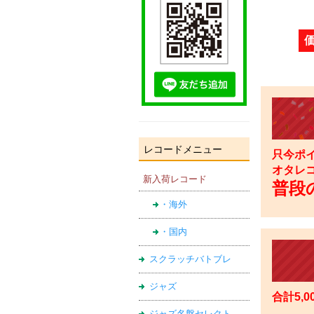
レコードメニュー
只今ポイ
オタレ
新入荷レコード
普段の
・海外
・国内
スクラッチバトブレ
ジャズ
合計5,
ジャズ名盤セレクト