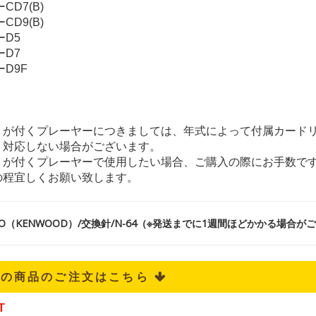
CD7(B)
CD9(B)
ーD5
ーD7
ーD9F
）が付くプレーヤーにつきましては、年式によって付属カード
り対応しない場合がございます。
）が付くプレーヤーで使用したい場合、ご購入の際にお手数で
の程宜しくお願い致します。
CO（KENWOOD）/交換針/N-64（※発送までに1週間ほどかかる場合が
記の商品のご注文はこちら 
T