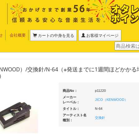
せ
会社概要
カートの中身を見る
お客様マイページ
KENWOOD）/交換針/N-64（※発送までに1週間ほどかか
）
商品No：
p11220
メーカー
JICO（KENWOOD）
レーベル：
タイトル：
N-64
アーティスト名
交換針
種別：