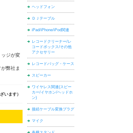
ヘッドフォン
ＤＪテーブル
iPad/iPhone/iPod関連
レコードクリーナー/レ
コードボックス/その他
アクセサリー
リッジが変
レコードバッグ・ケース
すが弊社ま
スピーカー
ワイヤレス関連(スピー
カー/イヤホン/ヘッドホ
ございます）
ン)
接続ケーブル変換プラグ
マイク
各種スタンド