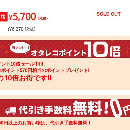
5,700
SOLD OUT
¥
価格
（税抜）
税込)
(¥
6,270
ント10倍セール中!!!
コポイント
570
円相当のポイントプレゼント!
10倍お得です!!
000円以上のお買い物は、代引き手数料無料！