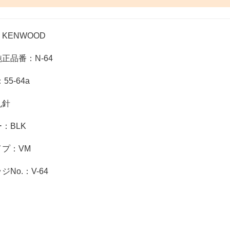
KENWOOD
正品番：N-64
55-64a
丸針
：BLK
プ：VM
No.：V-64