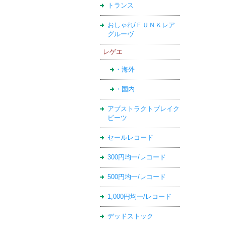
トランス
おしゃれ/ＦＵＮＫレア
グルーヴ
レゲエ
・海外
・国内
アブストラクトブレイク
ビーツ
セールレコード
300円均一/レコード
500円均一/レコード
1,000円均一/レコード
デッドストック