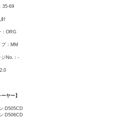
35-69
丸針
：ORG
イプ：MM
ジNo.：-
2.0
レーヤー】
 D505CD
 D506CD