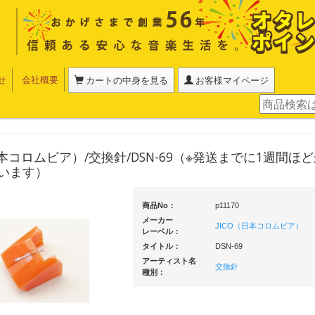
せ
会社概要
カートの中身を見る
お客様マイページ
日本コロムビア）/交換針/DSN-69（※発送までに1週間ほ
います）
商品No：
p11170
メーカー
JICO（日本コロムビア）
レーベル：
タイトル：
DSN-69
アーティスト名
交換針
種別：