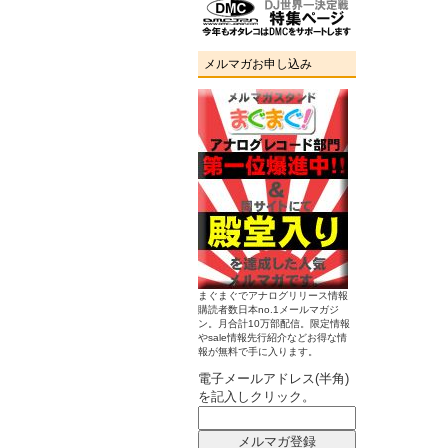
メルマガお申し込み
まぐまぐでアナログリリース情報
購読者数日本no.1メールマガジ
ン。月合計10万部配信。限定情報
やsale情報先行紹介などお得な情
報が無料で手に入ります。
電子メールアドレス(半角)
を記入しクリック。