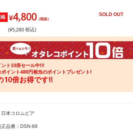
4,800
SOLD OUT
¥
価格
（税抜）
税込)
(¥
5,280
ント10倍セール中!!!
コポイント
480
円相当のポイントプレゼント!
10倍お得です!!
：日本コロムビア
正品番：DSN-69