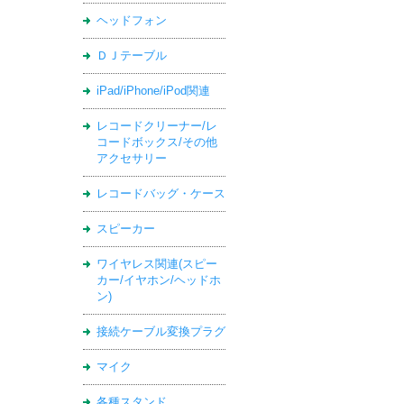
ヘッドフォン
ＤＪテーブル
iPad/iPhone/iPod関連
レコードクリーナー/レ
コードボックス/その他
アクセサリー
レコードバッグ・ケース
スピーカー
ワイヤレス関連(スピー
カー/イヤホン/ヘッドホ
ン)
接続ケーブル変換プラグ
マイク
各種スタンド