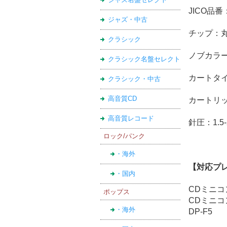
JICO品番：
ジャズ・中古
チップ：
クラシック
ノブカラー
クラシック名盤セレクト
カートタ
クラシック・中古
高音質CD
カートリッ
高音質レコード
針圧：1.5-
ロック/パンク
・海外
【対応プ
・国内
CDミニコン
ポップス
CDミニコン
・海外
DP-F5