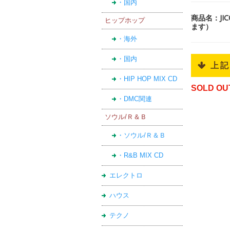
・国内
商品名：JI
ヒップホップ
ます）
・海外
・国内
 上
・HIP HOP MIX CD
SOLD OU
・DMC関連
ソウル/Ｒ＆Ｂ
・ソウル/Ｒ＆Ｂ
・R&B MIX CD
エレクトロ
ハウス
テクノ