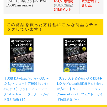
【SET D】3点セット(VOYAG
¥34,593(税抜)
販売は終了し
E/506/Lamia/rapier)
(¥38,052税込)
ました。
345ポイント
この商品を買った方は他にこんな商品もチェ
ックしています！
【USB DJを始めたい方やDDJ-F
【USB DJを始めたい方やDDJ-F
LX4などレコボ対応機器をお持ち
LX4などレコボ対応機器をお持ち
の方に！】リットーミュージッ
の方に！】リットーミュージッ
ク/rekordboxパーフェクト・ガイ
ク/rekordboxパーフェクト・ガイ
ド改訂新版 (本)
ド改訂新版 (本)