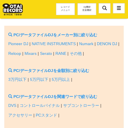
レコード
DJ機材
メニュー
音楽機材
PC/データファイルDJをメーカー別に絞り込む
Pioneer DJ
|
NATIVE INSTRUMENTS
|
Numark
|
DENON DJ
|
Reloop
|
Mixars
|
Serato
|
RANE
|
その他
|
PC/データファイルDJを金額別に絞り込む
3万円以下
|
5万円以下
|
5万円以上
|
PC/データファイルDJを関連ワードで絞り込む
DVS
|
コントロールバイナル
|
サブコントローラー
|
アクセサリー
|
PCスタンド
|