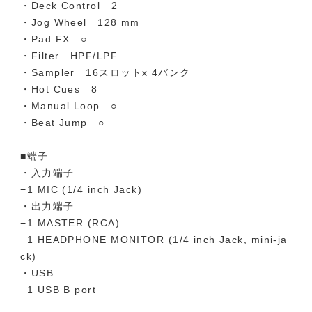
・Deck Control 2
・Jog Wheel 128 mm
・Pad FX ○
・Filter HPF/LPF
・Sampler 16スロットx 4バンク
・Hot Cues 8
・Manual Loop ○
・Beat Jump ○
■端子
・入力端子
−1 MIC (1/4 inch Jack)
・出力端子
−1 MASTER (RCA)
−1 HEADPHONE MONITOR (1/4 inch Jack, mini-ja
ck)
・USB
−1 USB B port