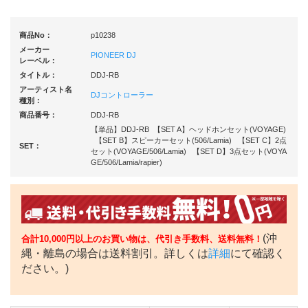
商品No：
p10238
メーカー
PIONEER DJ
レーベル：
タイトル：
DDJ-RB
アーティスト名
DJコントローラー
種別：
商品番号：
DDJ-RB
【単品】DDJ-RB 【SET A】ヘッドホンセット(VOYAGE)
【SET B】スピーカーセット(506/Lamia) 【SET C】2点
SET：
セット(VOYAGE/506/Lamia) 【SET D】3点セット(VOYA
GE/506/Lamia/rapier)
(沖
合計10,000円以上のお買い物は、代引き手数料、送料無料！
縄・離島の場合は送料割引。詳しくは
詳細
にて確認く
ださい。)