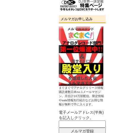
メルマガお申し込み
まぐまぐでアナログリリース情報
購読者数日本no.1メールマガジ
ン。月合計10万部配信。限定情報
やsale情報先行紹介などお得な情
報が無料で手に入ります。
電子メールアドレス(半角)
を記入しクリック。