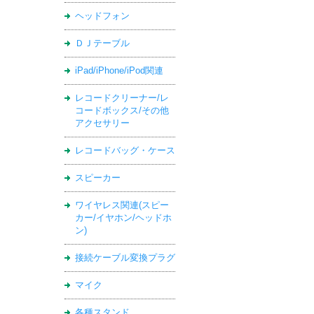
ヘッドフォン
ＤＪテーブル
iPad/iPhone/iPod関連
レコードクリーナー/レ
コードボックス/その他
アクセサリー
レコードバッグ・ケース
スピーカー
ワイヤレス関連(スピー
カー/イヤホン/ヘッドホ
ン)
接続ケーブル変換プラグ
マイク
各種スタンド