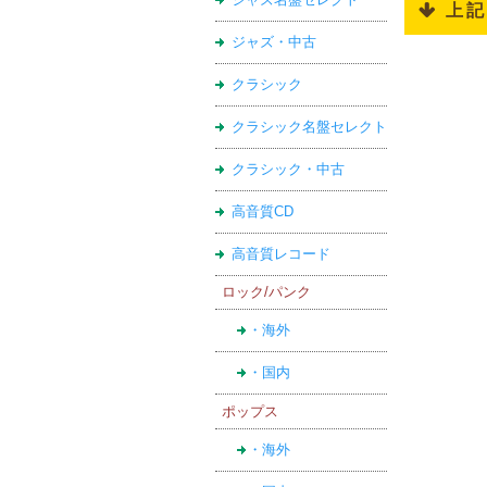
 上
ジャズ・中古
クラシック
クラシック名盤セレクト
クラシック・中古
高音質CD
高音質レコード
ロック/パンク
・海外
・国内
ポップス
・海外