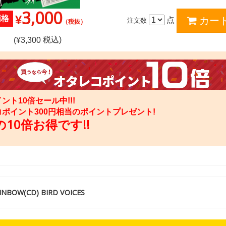
3,000
¥
価格
点
注文数
（税抜）
税込)
(¥
3,300
ント10倍セール中!!!
コポイント
300
円相当のポイントプレゼント!
10倍お得です!!
BOW(CD) BIRD VOICES