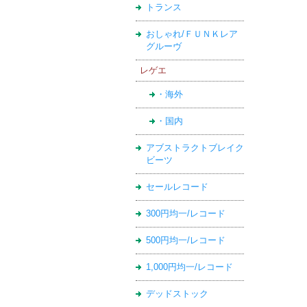
トランス
おしゃれ/ＦＵＮＫレア
グルーヴ
レゲエ
・海外
・国内
アブストラクトブレイク
ビーツ
セールレコード
300円均一/レコード
500円均一/レコード
1,000円均一/レコード
デッドストック