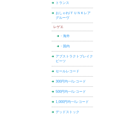
トランス
おしゃれ/ＦＵＮＫレア
グルーヴ
レゲエ
・海外
・国内
アブストラクトブレイク
ビーツ
セールレコード
300円均一/レコード
500円均一/レコード
1,000円均一/レコード
デッドストック