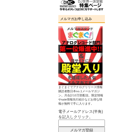
メルマガお申し込み
まぐまぐでアナログリリース情報
購読者数日本no.1メールマガジ
ン。月合計10万部配信。限定情報
やsale情報先行紹介などお得な情
報が無料で手に入ります。
電子メールアドレス(半角)
を記入しクリック。