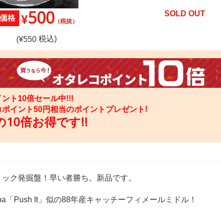
500
SOLD OUT
¥
価格
（税抜）
税込)
(¥
550
ント10倍セール中!!!
コポイント
50
円相当のポイントプレゼント!
10倍お得です!!
トック発掘盤！早い者勝ち。新品です。
-Pepa「Push It」似の88年産キャッチーフィメールミドル！