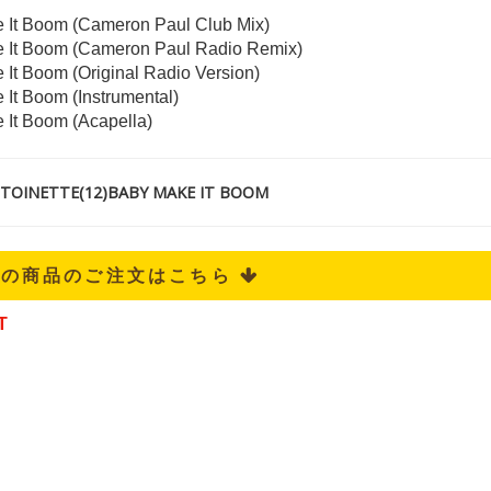
 It Boom (Cameron Paul Club Mix)
 It Boom (Cameron Paul Radio Remix)
It Boom (Original Radio Version)
It Boom (Instrumental)
 It Boom (Acapella)
INETTE(12)BABY MAKE IT BOOM
記の商品のご注文はこちら 
T