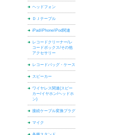
ヘッドフォン
ＤＪテーブル
iPad/iPhone/iPod関連
レコードクリーナー/レ
コードボックス/その他
アクセサリー
レコードバッグ・ケース
スピーカー
ワイヤレス関連(スピー
カー/イヤホン/ヘッドホ
ン)
接続ケーブル変換プラグ
マイク
各種スタンド