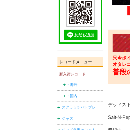
只今ポイ
レコードメニュー
オタレ
普段の
新入荷レコード
・海外
・国内
デッドス
スクラッチバトブレ
Salt-N
ジャズ
ジャズ名盤セレクト