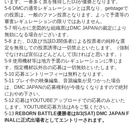
います。一番多く票を獲得したDJが優勝となります。
5-6 DMCの通常レギュレーションとは異なり、getstageで
の投票は、一般のファン投票となります。よって予選等の
審査レギュレーションの限りではありません。
5-7 明らかに意図的な組織票はDMC JAPANの裁定により
無効になる場合がございます。
5-8 また、DJ及び当該DJ関係者による投票者の純粋な選
定を無視しての投票誘導は一切禁止といたします。（強制
でなければ宣伝はどんどんして頂ければと思います。）
5-9 使用機材等は地方予選のレギュレーションに準じま
す。指定機材以外出の応募は一切無効といたします。
5-10 応募エントリーフィーは無料となります。
5-11 プレイ中の映像編集、音源編集が見つかった場合
は、DMC JAPANの応募権利が今後なくなりますので絶対
におやめ下さい。
5-12 応募はYOUTUBEアップロードでの応募のみといた
します。YOUTUBE応募方法はAをご覧ください。
5-13
REBORN BATTLE優勝者は8/3(SAT) DMC JAPAN F
INALに正式出場者としてエントリーされます。