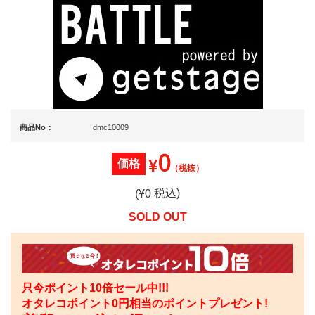
商品No：
dmc10009
0
¥
価格
（税抜）
税込)
(¥
0
SOLD OUT
只今ポイント10倍セール中!!!
オタレコポイント
0
円相当のポイントプレゼント!