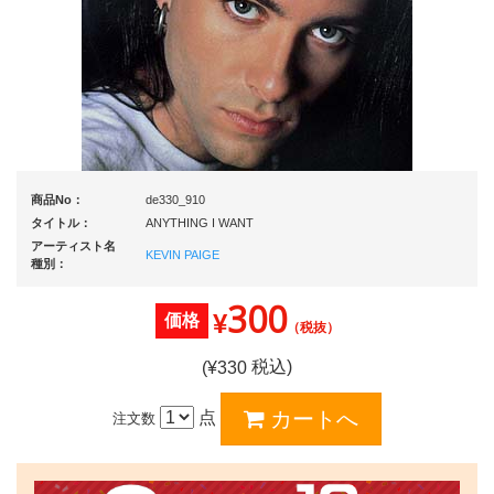
商品No：
de330_910
タイトル：
ANYTHING I WANT
アーティスト名
KEVIN PAIGE
種別：
300
¥
価格
（税抜）
税込)
(¥
330
点
注文数