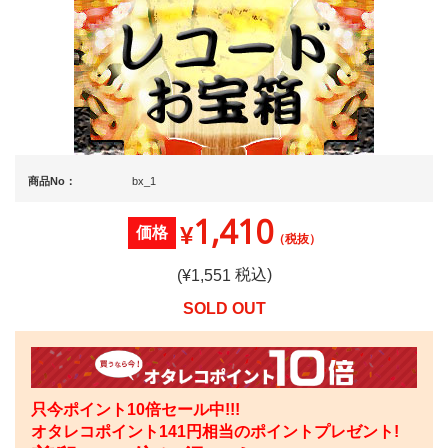
商品No：
bx_1
1,410
¥
価格
（税抜）
税込)
(¥
1,551
SOLD OUT
只今ポイント10倍セール中!!!
オタレコポイント
141
円相当のポイントプレゼント!