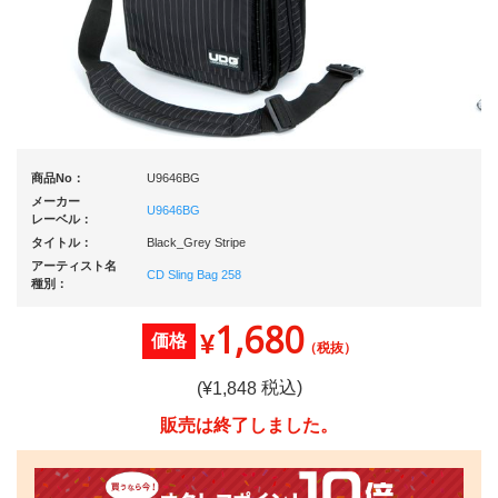
商品No：
U9646BG
メーカー
U9646BG
レーベル：
タイトル：
Black_Grey Stripe
アーティスト名
CD Sling Bag 258
種別：
1,680
¥
価格
（税抜）
税込)
(¥
1,848
販売は終了しました。