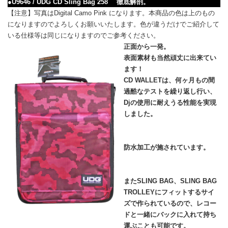
●U9646 / UDG CD Sling Bag 258 徹底解剖。
【注意】写真はDigital Camo Pink になります。本商品の色は上のもの
になりますのでよろしくお願いいたします。色が違うだけでご紹介して
いる仕様等は同じになりますのでご参考ください。
正面から一発。
表面素材も当然頑丈に出来てい
ます！
CD WALLETは、何ヶ月もの間
過酷なテストを繰り返し行い、
Djの使用に耐えうる性能を実現
しました。
防水加工が施されています。
またSLING BAG、SLING BAG
TROLLEYにフィットするサイ
ズで作られているので、レコー
ドと一緒にバックに入れて持ち
運ぶことも可能です。