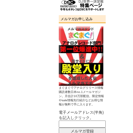
メルマガお申し込み
まぐまぐでアナログリリース情報
購読者数日本no.1メールマガジ
ン。月合計10万部配信。限定情報
やsale情報先行紹介などお得な情
報が無料で手に入ります。
電子メールアドレス(半角)
を記入しクリック。