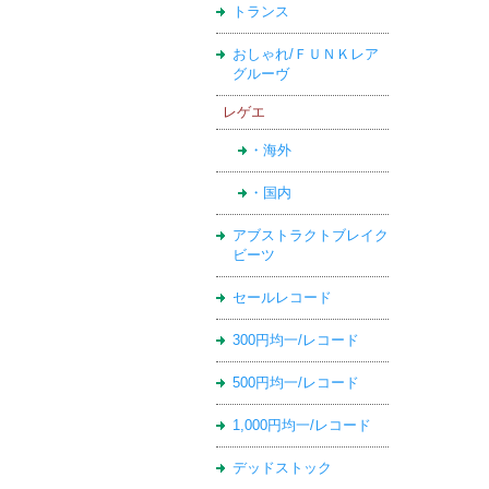
トランス
おしゃれ/ＦＵＮＫレア
グルーヴ
レゲエ
・海外
・国内
アブストラクトブレイク
ビーツ
セールレコード
300円均一/レコード
500円均一/レコード
1,000円均一/レコード
デッドストック