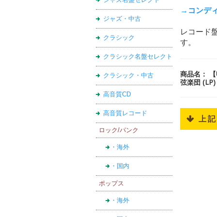
→コンデ
ジャズ・中古
レコード
クラシック
す。
クラシック名盤セレクト
商品名： 
クラシック・中古
弦楽団 (L
高音質CD
高音質レコード
 上
ロック/パンク
・海外
・国内
ポップス
・海外