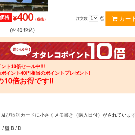
400
¥
価格
点
注文数
（税抜）
税込)
(¥
440
ント10倍セール中!!!
コポイント
40
円相当のポイントプレゼント!
10倍お得です!!
ト及び歌詞カードに小さくメモ書き（購入日付）がされていま
 盤 B / D