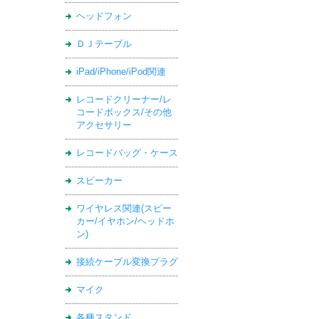
ヘッドフォン
ＤＪテーブル
iPad/iPhone/iPod関連
レコードクリーナー/レ
コードボックス/その他
アクセサリー
レコードバッグ・ケース
スピーカー
ワイヤレス関連(スピー
カー/イヤホン/ヘッドホ
ン)
接続ケーブル変換プラグ
マイク
各種スタンド