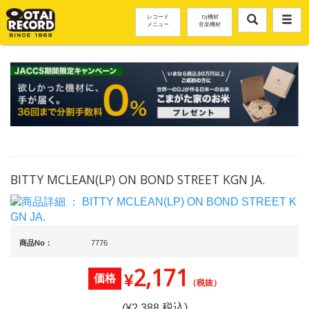
レコード
DJ機材
メニュー
音楽機材
BITTY MCLEAN(LP) ON BOND STREET KGN JA.
商品No：
7776
2,171
¥
価格
（税抜）
税込)
(¥
2,388