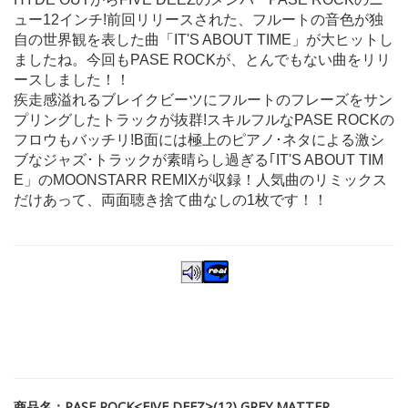
ュー12インチ!前回リリースされた、フルートの音色が独
自の世界観を表した曲「IT'S ABOUT TIME」が大ヒットし
ましたね。今回もPASE ROCKが、とんでもない曲をリリ
ースしました！！
疾走感溢れるブレイクビーツにフルートのフレーズをサン
プリングしたトラックが抜群!スキルフルなPASE ROCKの
フロウもバッチリ!B面には極上のピアノ･ネタによる激シ
ブなジャズ･トラックが素晴らし過ぎる｢IT'S ABOUT TIM
E」のMOONSTARR REMIXが収録！人気曲のリミックス
だけあって、両面聴き捨て曲なしの1枚です！！
商品名：PASE ROCK<FIVE DEEZ>(12) GREY MATTER