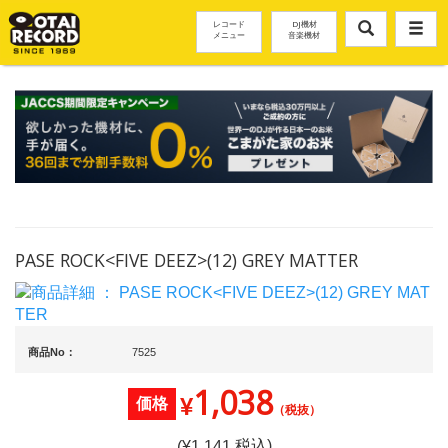
レコード
DJ機材
メニュー
音楽機材
PASE ROCK<FIVE DEEZ>(12) GREY MATTER
商品No：
7525
1,038
¥
価格
（税抜）
税込)
(¥
1,141