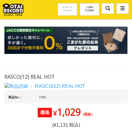
レコード
DJ機材
メニュー
音楽機材
RASCO(12) REAL HOT
商品No：
7345
1,029
¥
価格
（税抜）
税込)
(¥
1,131