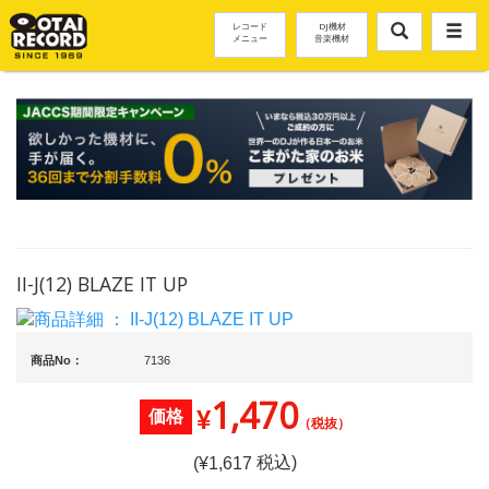
レコード
DJ機材
メニュー
音楽機材
II-J(12) BLAZE IT UP
商品No：
7136
1,470
¥
価格
（税抜）
税込)
(¥
1,617