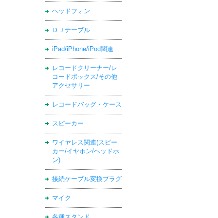
ヘッドフォン
ＤＪテーブル
iPad/iPhone/iPod関連
レコードクリーナー/レ
コードボックス/その他
アクセサリー
レコードバッグ・ケース
スピーカー
ワイヤレス関連(スピー
カー/イヤホン/ヘッドホ
ン)
接続ケーブル変換プラグ
マイク
各種スタンド