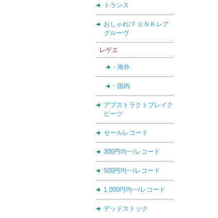
トランス
おしゃれ/ＦＵＮＫレア
グルーヴ
レゲエ
・海外
・国内
アブストラクトブレイク
ビーツ
セールレコード
300円均一/レコード
500円均一/レコード
1,000円均一/レコード
デッドストック