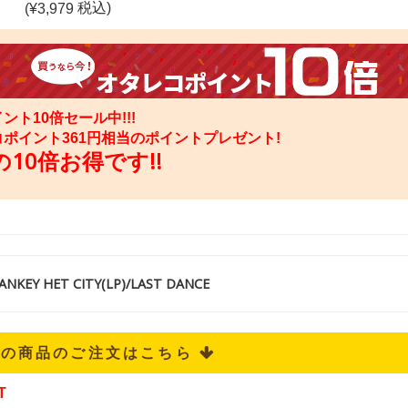
税込)
(¥
3,979
ント10倍セール中!!!
コポイント
361
円相当のポイントプレゼント!
10倍お得です!!
KEY HET CITY(LP)/LAST DANCE
記の商品のご注文はこちら 
T