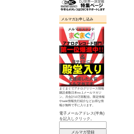
メルマガお申し込み
まぐまぐでアナログリリース情報
購読者数日本no.1メールマガジ
ン。月合計10万部配信。限定情報
やsale情報先行紹介などお得な情
報が無料で手に入ります。
電子メールアドレス(半角)
を記入しクリック。