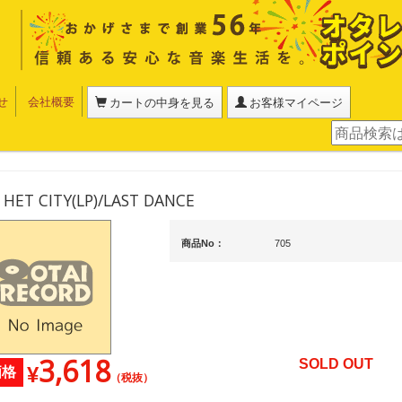
せ
会社概要
カートの中身を見る
お客様マイページ
HET CITY(LP)/LAST DANCE
商品No：
705
3,618
SOLD OUT
¥
価格
（税抜）