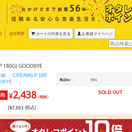
せ
会社概要
カートの中身を見る
お客様マイページ
P 180G) GOODBYE
商品No：
7001
2,438
SOLD OUT
¥
価格
（税抜）
税込)
(¥
2,681