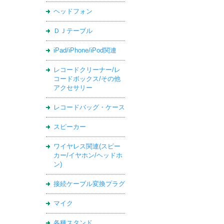
ヘッドフォン
ＤＪテーブル
iPad/iPhone/iPod関連
レコードクリーナー/レ
コードボックス/その他
アクセサリー
レコードバッグ・ケース
スピーカー
ワイヤレス関連(スピー
カー/イヤホン/ヘッドホ
ン)
接続ケーブル変換プラグ
マイク
各種スタンド