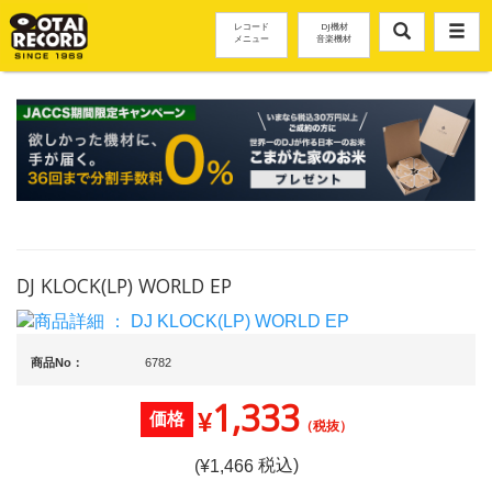
レコード
DJ機材
メニュー
音楽機材
DJ KLOCK(LP) WORLD EP
商品No：
6782
1,333
¥
価格
（税抜）
税込)
(¥
1,466