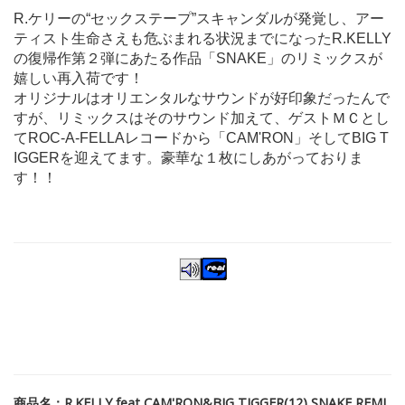
R.ケリーの“セックステープ”スキャンダルが発覚し、アー
ティスト生命さえも危ぶまれる状況までになったR.KELLY
の復帰作第２弾にあたる作品「SNAKE」のリミックスが
嬉しい再入荷です！
オリジナルはオリエンタルなサウンドが好印象だったんで
すが、リミックスはそのサウンド加えて、ゲストＭＣとし
てROC-A-FELLAレコードから「CAM'RON」そしてBIG T
IGGERを迎えてます。豪華な１枚にしあがっておりま
す！！
商品名：R.KELLY feat CAM'RON&BIG TIGGER(12) SNAKE REMI