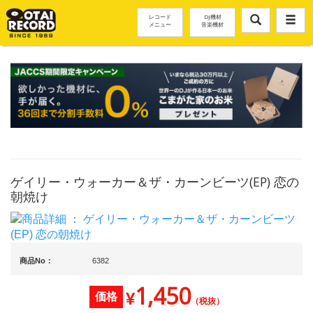
レコード
DJ機材
メニュー
音楽機材
ゲイリー・ウォーカー＆ザ・カーンビーツ(EP) 恋の
朝焼け
商品No：
6382
1,450
¥
価格
（税抜）