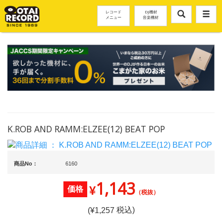
レコード
DJ機材
メニュー
音楽機材
K.ROB AND RAMM:ELZEE(12) BEAT POP
商品No：
6160
1,143
¥
価格
（税抜）
税込)
(¥
1,257