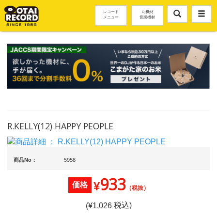
レコード
DJ機材
メニュー
音楽機材
R.KELLY(12) HAPPY PEOPLE
商品No：
5958
933
¥
価格
（税抜）
税込)
(¥
1,026